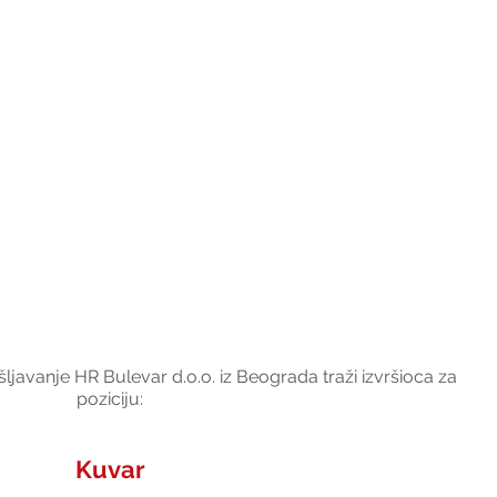
javanje HR Bulevar d.o.o. iz Beograda traži izvršioca za 
poziciju:
Kuvar