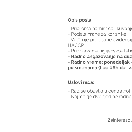
Opis posla:
- Priprema namirnica i kuvan
- Podela hrane za korisnike
- Vođenje propisane evidencij
HACCP
- Pridržavanje higijensko- teh
- Radno angažovanje na duž
- Radno vreme: ponedeljak –
po smenama (I od 06h do 14h,
Uslovi rada:
- Rad se obavlja u centralnoj 
- Najmanje dve godine radno
Zainteresov