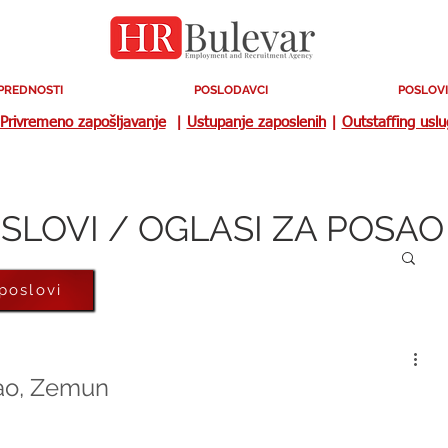
PREDNOSTI
POSLODAVCI
POSLOVI
Privremeno zapošljavanje
|
Ustupanje zaposlenih
|
Outstaffing usl
SLOVI / OGLASI ZA POSAO
 poslovi
sao, Zemun