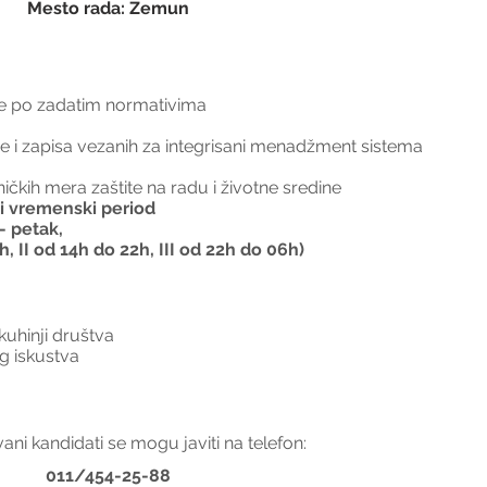
Mesto rada: Zemun
je po zadatim normativima
e i zapisa vezanih za integrisani menadžment sistema 
ničkih mera zaštite na radu i životne sredine
i vremenski period
 petak, 
 II od 14h do 22h, III od 22h do 06h)
kuhinji društva
g iskustva
ani kandidati se mogu javiti na telefon:
011/454-25-88