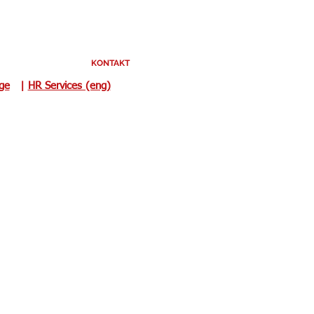
KONTAKT
uge
|
HR Services (eng)