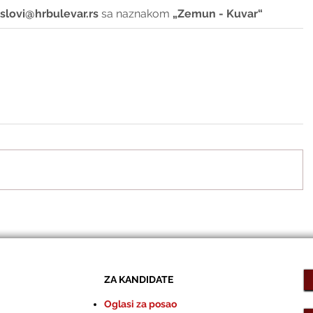
slovi@hrbulevar.rs 
sa naznakom 
„Zemun - Kuvar“
ZA KANDIDATE
Oglasi za posao