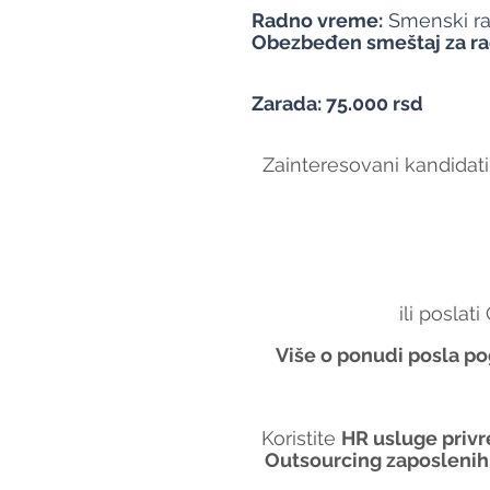
Radno vreme:
 Smenski ra
Obezbeđen smeštaj za rad
Zarada: 75.000 rsd
Zainteresovani kandidati
ili poslat
Više o ponudi posla po
Koristite 
HR usluge priv
Outsourcing zaposlenih