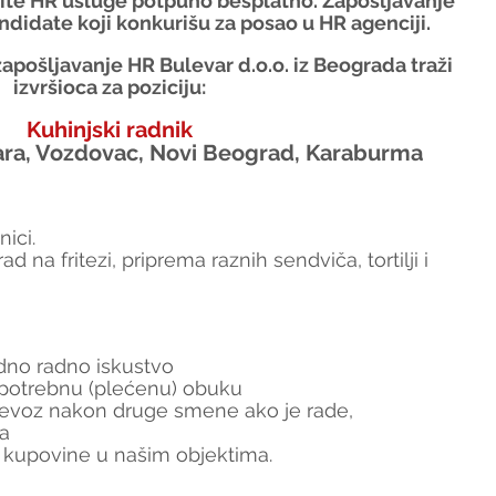
tite HR usluge potpuno besplatno. Zapošljavanje 
ndidate koji konkurišu za posao u HR agenciji.
apošljavanje HR Bulevar d.o.o. iz Beograda traži 
izvršioca za poziciju:
Kuhinjski radnik
ara, Vozdovac, Novi Beograd, Karaburma
nici.
na fritezi, priprema raznih sendviča, tortilji i 
dno radno iskustvo
 potrebnu (plećenu) obuku
prevoz nakon druge smene ako je rade,
a
 kupovine u našim objektima.