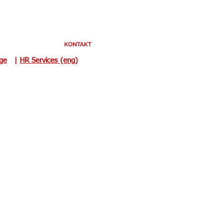
KONTAKT
uge
|
HR Services (eng)