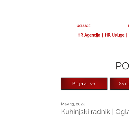
USLUGE
HR Agencija
|
HR Usluge
|
PO
Prijavi se
Svi
May 13, 2024
Kuhinjski radnik | Og