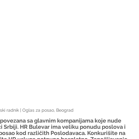
jski radnik | Oglas za posao, Beograd
e povezana sa glavnim kompanijama koje nude 
i Srbiji. HR Bulevar ima veliku ponudu poslova i 
osao kod različith Poslodavaca. Konkurišite na 