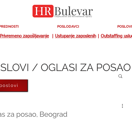
PREDNOSTI
POSLODAVCI
POSLOVI
Privremeno zapošljavanje
|
Ustupanje zaposlenih
|
Outstaffing usl
SLOVI / OGLASI ZA POSAO
 poslovi
las za posao, Beograd