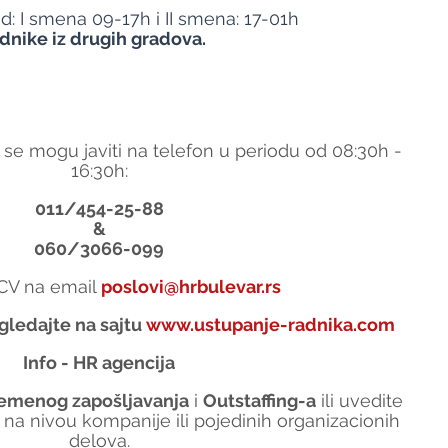
d: I smena 09-17h i II smena: 17-01h
nike iz drugih gradova.
 se mogu javiti na telefon u periodu od 08:30h - 
16:30h:
011/454-25-88
&
060/3066-099
i CV na email 
poslovi@hrbulevar.rs
gledajte na sajtu 
www.ustupanje-radnika.com
Info - HR agencija
remenog zapošljavanja
 i 
Outstaffing-a
 ili uvedite 
 na nivou kompanije ili pojedinih organizacionih 
delova.