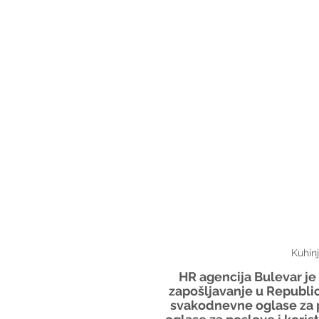
Kuhin
HR agencija Bulevar j
zapošljavanje u Republic
svakodnevne oglase za p