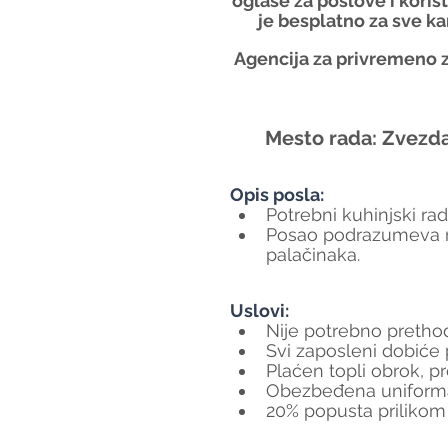
oglase za poslove i koris
je besplatno za sve ka
Agencija za privremeno z
Mesto rada: Zvezd
Opis posla:
Potrebni kuhinjski rad
Posao podrazumeva rad 
palačinaka.
Uslovi:
Nije potrebno pretho
Svi zaposleni dobiće
Plaćen topli obrok, 
Obezbeđena uniform
20% popusta prilikom