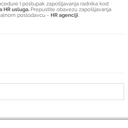
edure I postupak zapošljavanja radnika kod 
a HR usluga. 
Prepustite obavezu zapošljavanja 
nalnom poslodavcu - 
HR agenciji
.