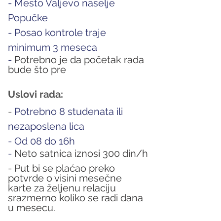
- Mesto Valjevo naselje 
Popučke
- Posao kontrole traje 
minimum 3 meseca
- 
Potrebno je da početak rada 
bude što pre
Uslovi rada:
- 
Potrebno 8 studenata ili 
nezaposlena lica
- Od 08 do 16h
- 
Neto satnica iznosi 300 din/h
- Put bi se plaćao preko 
potvrde o visini mesečne 
karte za željenu relaciju 
srazmerno koliko se radi dana 
u mesecu.