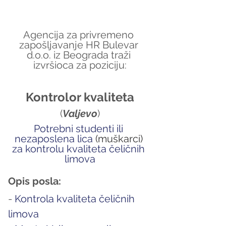
Agencija za privremeno 
zapošljavanje HR Bulevar 
d.o.o. iz Beograda traži 
izvršioca za poziciju:
Kontrolor 
kvaliteta
(
Valjevo
)
Potrebni studenti ili 
nezaposlena lica 
(muškarci)
za kontrolu kvaliteta čeličnih 
limova
Opis posla:
- 
Kontrola kvaliteta čeličnih 
limova