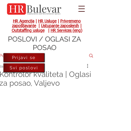
HR Agencija
|
HR Usluge
|
Privremeno
zapošljavanje
|
Ustupanje zaposlenih
|
Outstaffing usluge
|
HR Services (eng)
POSLOVI / OGLASI ZA
POSAO
Post
Prijavi se
Jan 13, 2022
Svi poslovi
Kontrolor kvaliteta | Oglasi
za posao, Valjevo