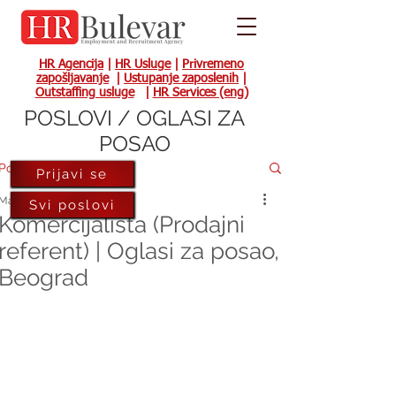
HR Agencija
|
HR Usluge
|
Privremeno
zapošljavanje
|
Ustupanje zaposlenih
|
Outstaffing usluge
|
HR Services (eng)
POSLOVI / OGLASI ZA
POSAO
Post
Prijavi se
May 6, 2022
Svi poslovi
Komercijalista (Prodajni
referent) | Oglasi za posao,
Beograd