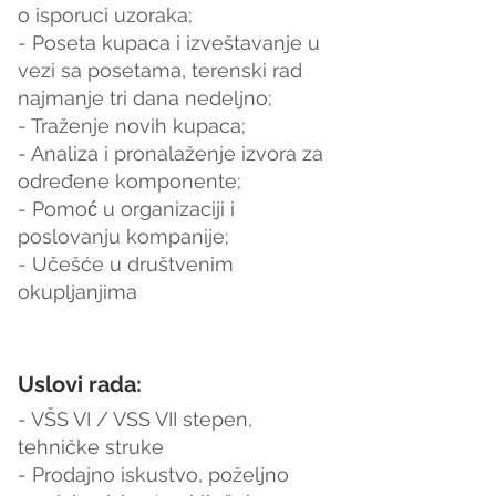
o isporuci uzoraka;
- Poseta kupaca i izveštavanje u 
vezi sa posetama, terenski rad 
najmanje tri dana nedeljno;
- Traženje novih kupaca;
- Analiza i pronalaženje izvora za 
određene komponente;
- Pomoć u organizaciji i 
poslovanju kompanije;
- Učešće u društvenim 
okupljanjima
Uslovi rada:
- VŠS VI / VSS VII stepen, 
tehničke struke
- Prodajno iskustvo, poželjno 