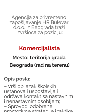
Agencija za privremeno 
zapošljavanje HR Bulevar 
d.o.o. iz Beograda traži 
izvršioca za poziciju:
Komercijalista
Mesto: teritorija grada 
Beograda (rad na terenu)
Opis posla:
– Vrši obilazak školskih 
ustanova i uspostavlja i 
održava kontakt sa nastavnim 
i nenastavnim osobljem;
– Sprovodi odobrene 
promotivne strategije i taktike 