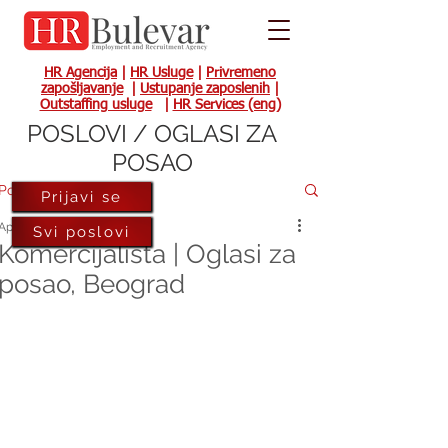
HR Agencija
|
HR Usluge
|
Privremeno
zapošljavanje
|
Ustupanje zaposlenih
|
Outstaffing usluge
|
HR Services (eng)
POSLOVI / OGLASI ZA
POSAO
Post
Prijavi se
Apr 1, 2022
Svi poslovi
Komercijalista | Oglasi za
posao, Beograd