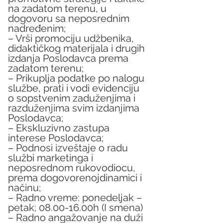
na zadatom terenu, u 
dogovoru sa neposrednim 
nadređenim;
– Vrši promociju udžbenika, 
didaktičkog materijala i drugih 
izdanja Poslodavca prema 
zadatom terenu;
– Prikuplja podatke po nalogu 
službe, prati i vodi evidenciju 
o sopstvenim zaduženjima i 
razduženjima svim izdanjima 
Poslodavca;
– Ekskluzivno zastupa 
interese Poslodavca;
– Podnosi izveštaje o radu 
službi marketinga i 
neposrednom rukovodiocu, 
prema dogovorenojdinamici i 
načinu;
– Radno vreme: ponedeljak – 
petak; 08.00-16.00h (I smena)
– Radno angažovanje na duži 