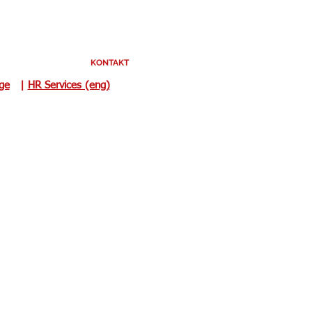
KONTAKT
uge
|
HR Services (eng)