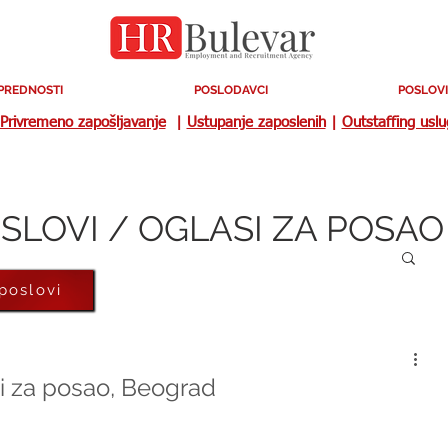
PREDNOSTI
POSLODAVCI
POSLOVI
Privremeno zapošljavanje
|
Ustupanje zaposlenih
|
Outstaffing usl
SLOVI / OGLASI ZA POSAO
 poslovi
si za posao, Beograd