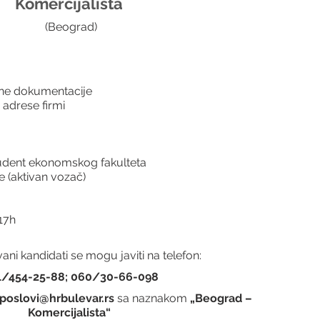
Komercijalista 
(Beograd)
vne dokumentacije
 adrese firmi
student ekonomskog fakulteta
 (aktivan vozač)
-17h
ani kandidati se mogu javiti na telefon:
1/454-25-88; 060/30-66-098
poslovi@hrbulevar.rs 
sa naznakom 
„Beograd – 
Komercijalista“