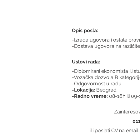
Opis posla:
-Izrada ugovora i ostale pra
-Dostava ugovora na različite
Uslovi rada:
-Diplomirani ekonomista ili 
-Vozačka dozvola B kategorije
-Odgovornost u radu
-Lokacija:
 Beograd
-Radno vreme:
 08-16h ili 09
Zainteresov
01
ili poslati CV na email 