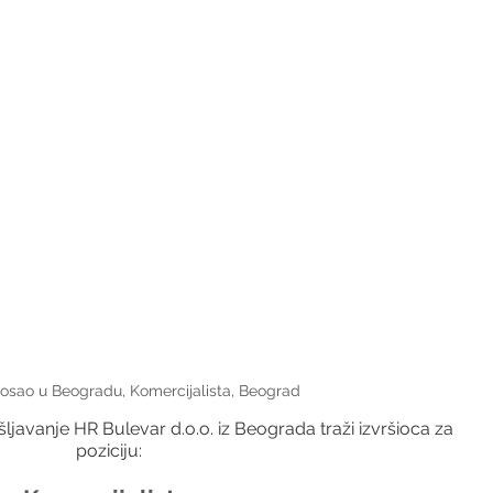
posao u Beogradu, Komercijalista, Beograd
javanje HR Bulevar d.o.o. iz Beograda traži izvršioca za 
poziciju: