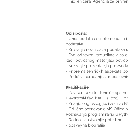
higijeničara. Agencija za privre
Opis posla:
- Unos podataka u interne baze i a
podataka
- Kreiranje novih baza podataka 
- Svakodnevna komunikacija sa dr
kao i potrošnog materijala potreb
- Kreiranje prezentacija proizvoda
- Priprema tehničkih aspekata pon
- Podrška kompanijskim poslovni
Kvalifikacije:
- Završen fakultet tehničkog smera
Elektronski fakultet ili slično) il
- Znanje engleskog jezika (nivo B2
- Odlično poznavanje MS Office p
Poznavanje programiranja u Python
- Radno iskustvo nije potrebno 
- obaveyna biografija