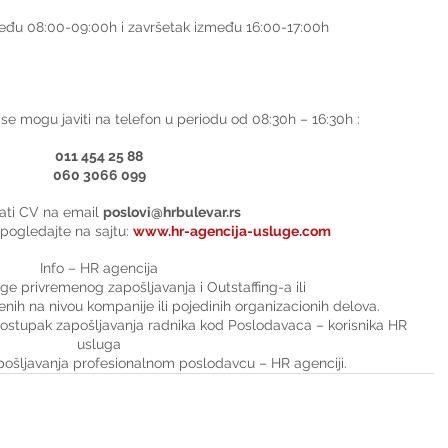
među 08:00-09:00h i završetak između 16:00-17:00h
se mogu javiti na telefon u periodu od 08:30h – 16:30h :
011 454 25 88
060 3066 099
lati CV na email 
poslovi@hrbulevar.rs
pogledajte na sajtu: 
www.hr-agencija-usluge.com
Info – HR agencija
uge privremenog zapošljavanja i Outstaffing-a ili
nih na nivou kompanije ili pojedinih organizacionih delova.
stupak zapošljavanja radnika kod Poslodavaca – korisnika HR 
usluga
pošljavanja profesionalnom poslodavcu – HR agenciji.