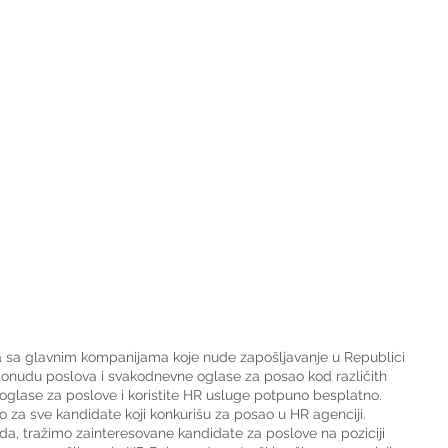
a sa glavnim kompanijama koje nude zapošljavanje u Republici 
 ponudu poslova i svakodnevne oglase za posao kod različith 
oglase za poslove i koristite HR usluge potpuno besplatno. 
o za sve kandidate koji konkurišu za posao u HR agenciji.
da, tražimo zainteresovane kandidate za poslove na poziciji 