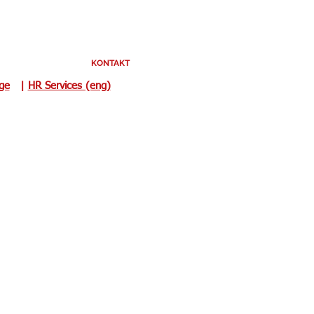
KONTAKT
uge
|
HR Services (eng)