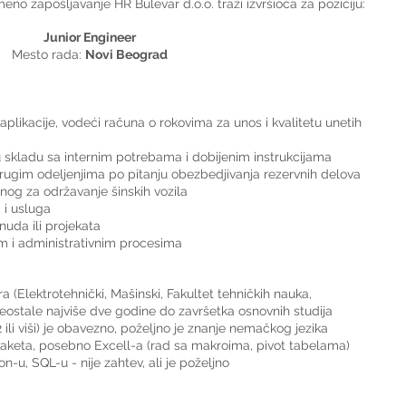
meno zapošljavanje HR Bulevar d.o.o. traži izvršioca za poziciju:
Junior Engineer
Mesto rada: 
Novi Beograd
plikacije, vodeći računa o rokovima za unos i kvalitetu unetih 
u skladu sa internim potrebama i dobijenim instrukcijama
ugim odeljenjima po pitanju obezbedjivanja rezervnih delova 
nog za održavanje šinskih vozila
 i usluga
uda ili projekata
m i administrativnim procesima
 (Elektrotehnički, Mašinski, Fakultet tehničkih nauka, 
i preostale najviše dve godine do završetka osnovnih studija
 ili viši) je obavezno, poželjno je znanje nemačkog jezika
aketa, posebno Excell-a (rad sa makroima, pivot tabelama) 
-u, SQL-u - nije zahtev, ali je poželjno