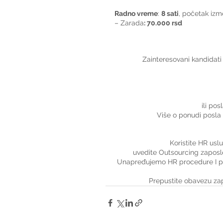
Radno vreme
: 
8 sati
, početak iz
– Zarada
: 70.000 rsd
Zainteresovani kandidati 
ili pos
Više o ponudi posla 
Koristite HR usl
uvedite Outsourcing zaposle
Unapređujemo HR procedure I po
Prepustite obavezu za