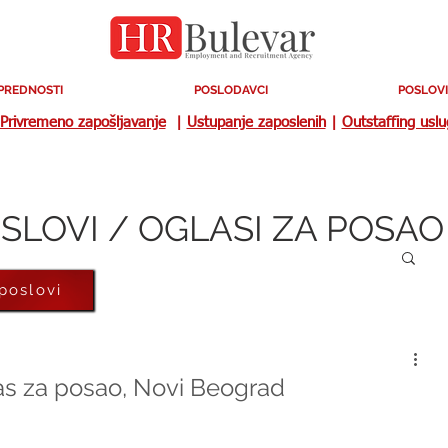
PREDNOSTI
POSLODAVCI
POSLOVI
Privremeno zapošljavanje
|
Ustupanje zaposlenih
|
Outstaffing usl
SLOVI / OGLASI ZA POSAO
 poslovi
las za posao, Novi Beograd