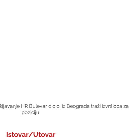
javanje HR Bulevar d.o.o. iz Beograda traži izvršioca za 
poziciju:
Istovar/Utovar