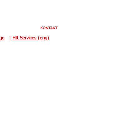
KONTAKT
uge
|
HR Services (eng)