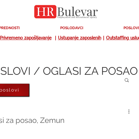
PREDNOSTI
POSLODAVCI
POSLOVI
Privremeno zapošljavanje
|
Ustupanje zaposlenih
|
Outstaffing usl
SLOVI / OGLASI ZA POSAO
 poslovi
asi za posao, Zemun