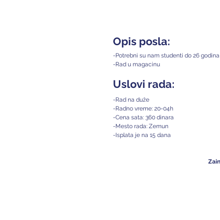
Opis posla:
-Potrebni su nam studenti do 26 godina 
-Rad u magacinu
Uslovi rada:
-Rad na duže
-Radno vreme: 20-04h
-Cena sata: 360 dinara
-Mesto rada: Zemun
-Isplata je na 15 dana
Zain