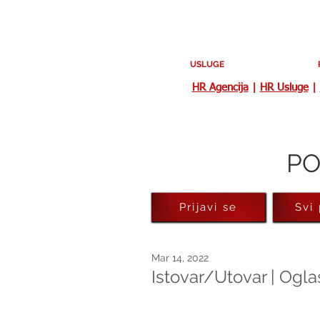
USLUGE
HR Agencija
|
HR Usluge
|
PO
Prijavi se
Svi
Mar 14, 2022
Istovar/Utovar | Ogl