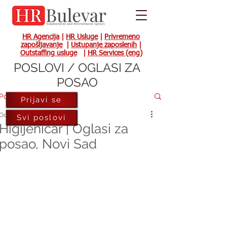
HR Agencija
|
HR Usluge
|
Privremeno
zapošljavanje
|
Ustupanje zaposlenih
|
Outstaffing usluge
|
HR Services (eng)
POSLOVI / OGLASI ZA
POSAO
Post
Prijavi se
Oct 15, 2020
Svi poslovi
Higijeničar | Oglasi za
posao, Novi Sad