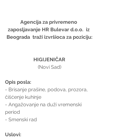
Agencija za privremeno 
zaposljavanje HR Bulevar d.o.o.  iz 
Beograda  traži izvršioca za poziciju:
HIGIJENIČAR
(Novi Sad)
Opis posla:
- Brisanje prašine, podova, prozora, 
čišćenje kuhinje
- Angažovanje na duži vremenski 
period
- Smenski rad
Uslovi: 