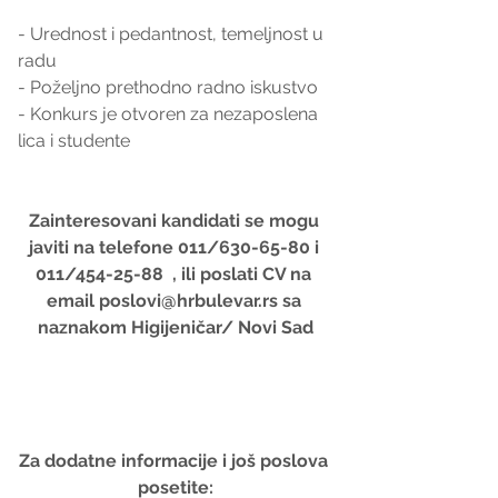
- Urednost i pedantnost, temeljnost u 
radu
- Poželjno prethodno radno iskustvo
- Konkurs je otvoren za nezaposlena 
lica i studente 
Zainteresovani kandidati se mogu 
javiti na telefone 011/630-65-80 i 
011/454-25-88  , ili poslati CV na 
email poslovi@hrbulevar.rs sa 
naznakom Higijeničar/ Novi Sad
Za dodatne informacije i još poslova 
posetite: