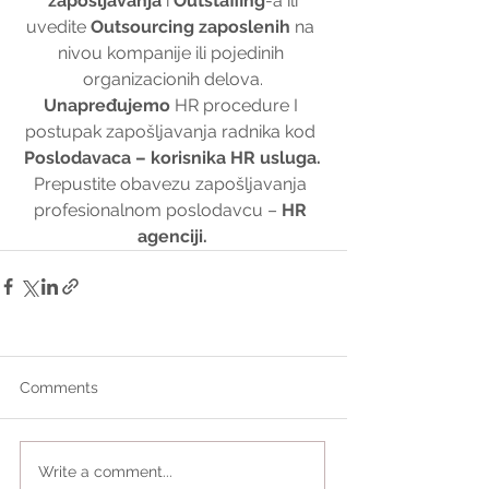
zapošljavanja
 i 
Outstaffing
-a ili
uvedite 
Outsourcing zaposlenih 
na 
nivou kompanije ili pojedinih 
organizacionih delova.
Unapređujemo 
HR procedure I 
postupak zapošljavanja radnika kod 
Poslodavaca – korisnika HR usluga.
Prepustite obavezu zapošljavanja 
profesionalnom poslodavcu – 
HR 
agenciji.
Comments
Write a comment...