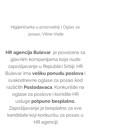
Higijeničarka u proizvodnji | Oglas za 
posao, Viline Vode
HR agencija Bulevar
  je povezana sa 
glavnim kompanijama koje nude 
zapošljavanje u Republici Srbiji. HR 
Bulevar ima 
veliku ponudu poslova
 i 
svakodnevne oglase za posao kod 
različith 
Poslodavaca
. Konkurišite na 
oglase za poslove i koristite HR 
usluge 
potpuno besplatno. 
Zapošljavanje je besplatno za sve 
kandidate koji konkurišu za posao u 
HR agenciji.