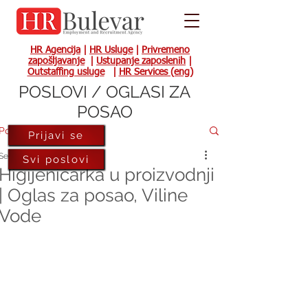
HR Agencija
|
HR Usluge
|
Privremeno
zapošljavanje
|
Ustupanje zaposlenih
|
Outstaffing usluge
|
HR Services (eng)
POSLOVI / OGLASI ZA
POSAO
Post
Prijavi se
Sep 15, 2023
Svi poslovi
Higijeničarka u proizvodnji
| Oglas za posao, Viline
Vode