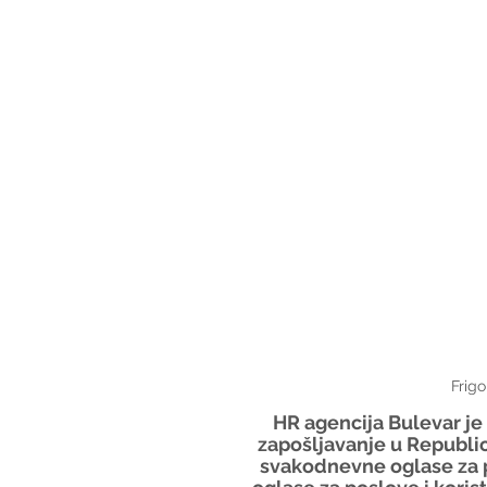
Frigo
HR agencija Bulevar j
zapošljavanje u Republic
svakodnevne oglase za p