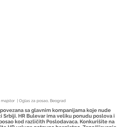
 majstor  | Oglas za posao, Beograd
e povezana sa glavnim kompanijama koje nude 
i Srbiji. HR Bulevar ima veliku ponudu poslova i 
osao kod različith Poslodavaca. Konkurišite na 