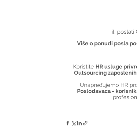
ili poslat
Više o ponudi posla po
Koristite 
HR usluge priv
Outsourcing zaposlenih
Unapređujemo HR proc
Poslodavaca - korisnik
profesio