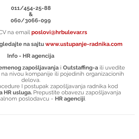
011/454-25-88
&
060/3066-099
i CV na email 
poslovi@hrbulevar.rs
gledajte na sajtu 
www.ustupanje-radnika.com
Info - HR agencija
remenog zapošljavanja
 i 
Outstaffing-a
 ili uvedite 
 na nivou kompanije ili pojedinih organizacionih 
delova.
edure I postupak zapošljavanja radnika kod 
a HR usluga. 
Prepustite obavezu zapošljavanja 
nalnom poslodavcu - 
HR agenciji
.