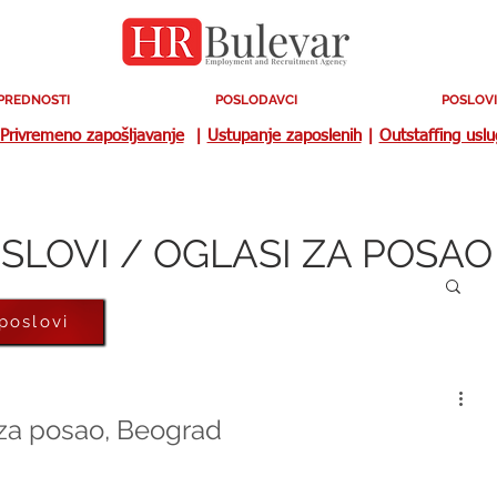
PREDNOSTI
POSLODAVCI
POSLOVI
Privremeno zapošljavanje
|
Ustupanje zaposlenih
|
Outstaffing usl
SLOVI / OGLASI ZA POSAO
 poslovi
 za posao, Beograd