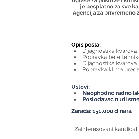
oglase za poslove i koris
je besplatno za sve ka
Agencija za privremeno z
Opis posla:
Dijagnostika kvarova 
Popravka bele tehnike
Dijagnostika kvarova
Popravka klima uređa
Uslovi:
Neophodno radno is
Poslodavac nudi sme
Zarada: 150.000 dinara
Zainteresovani kandidati