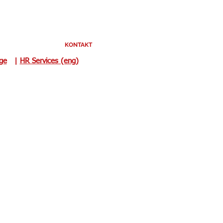
KONTAKT
uge
|
HR Services (eng)