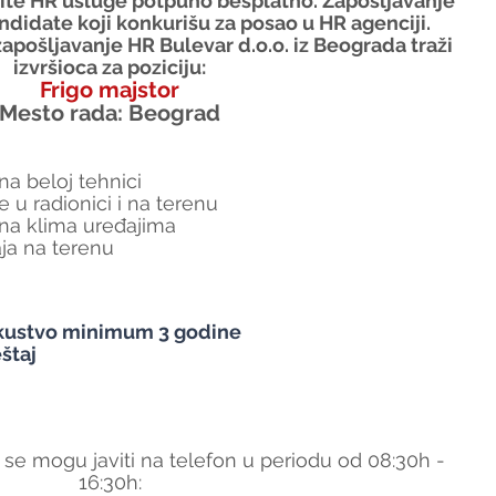
tite HR usluge potpuno besplatno. Zapošljavanje 
ndidate koji konkurišu za posao u HR agenciji.
apošljavanje HR Bulevar d.o.o. iz Beograda traži 
izvršioca za poziciju:
Frigo majstor
Mesto rada: Beograd
na beloj tehnici
 u radionici i na terenu
 na klima uređajima
ja na terenu
kustvo minimum 3 godine
štaj
 se mogu javiti na telefon u periodu od 08:30h - 
16:30h: