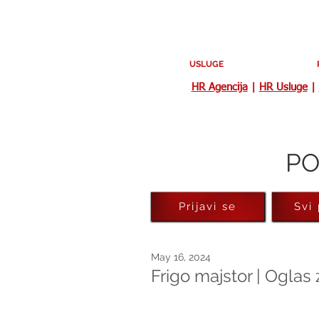
USLUGE
HR Agencija
|
HR Usluge
|
PO
Prijavi se
Svi
May 16, 2024
Frigo majstor | Oglas