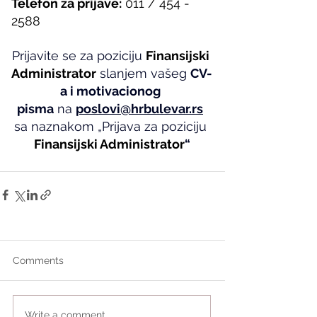
Telefon za prijave:
 011 / 454 - 
2588
Prijavite se za poziciju 
Finansijski 
Administrator
 slanjem vašeg 
CV-
a i motivacionog 
pisma
 na 
poslovi@hrbulevar.rs
sa naznakom „Prijava za poziciju 
Finansijski Administrator
“
Comments
Write a comment...