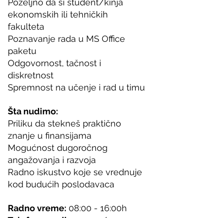
Poželjno da si student/kinja 
ekonomskih ili tehničkih 
fakulteta
Poznavanje rada u MS Office 
paketu
Odgovornost, tačnost i 
diskretnost
Spremnost na učenje i rad u timu
Šta nudimo:
Priliku da stekneš praktično 
znanje u finansijama
Mogućnost dugoročnog 
angažovanja i razvoja
Radno iskustvo koje se vrednuje 
kod budućih poslodavaca
Radno vreme:
 08:00 - 16:00h