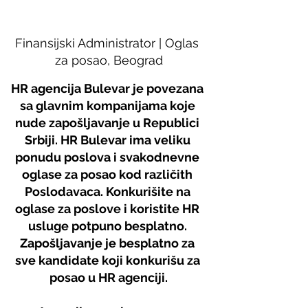
Finansijski Administrator
 | Oglas 
za posao, Beograd
HR agencija Bulevar je povezana 
sa glavnim kompanijama koje 
nude zapošljavanje u Republici 
Srbiji. HR Bulevar ima veliku 
ponudu poslova i svakodnevne 
oglase za posao kod različith 
Poslodavaca. Konkurišite na 
oglase za poslove i koristite HR 
usluge potpuno besplatno. 
Zapošljavanje je besplatno za 
sve kandidate koji konkurišu za 
posao u HR agenciji.