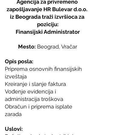
Agencija za privremeno 
zapošljavanje HR Bulevar d.o.o. 
iz Beograda traži izvršioca za 
poziciju:
Finansijski Administrator
Mesto:
 Beograd, Vračar
Opis posla:
Priprema osnovnih finansijskih 
izveštaja
Kreiranje i slanje faktura
Vođenje evidencija i 
administracija troškova
Obračun i priprema isplate 
zarada
Uslovi: