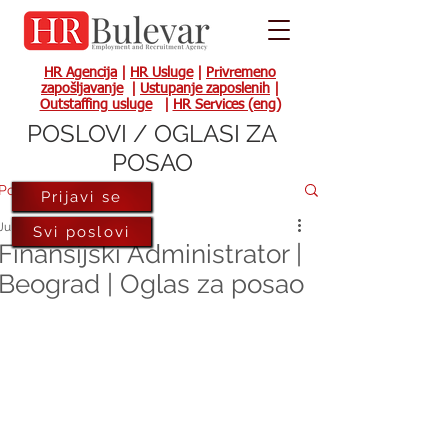
HR Agencija
|
HR Usluge
|
Privremeno
zapošljavanje
|
Ustupanje zaposlenih
|
Outstaffing usluge
|
HR Services (eng)
POSLOVI / OGLASI ZA
POSAO
Post
Prijavi se
Jul 17, 2025
Svi poslovi
Finansijski Administrator |
Beograd | Oglas za posao