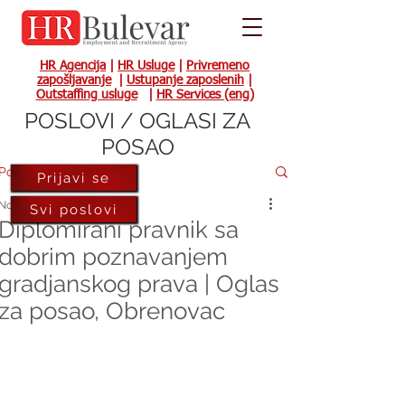
HR Agencija
|
HR Usluge
|
Privremeno
zapošljavanje
|
Ustupanje zaposlenih
|
Outstaffing usluge
|
HR Services (eng)
POSLOVI / OGLASI ZA
POSAO
Post
Prijavi se
Nov 14, 2023
Svi poslovi
Diplomirani pravnik sa
dobrim poznavanjem
gradjanskog prava | Oglas
za posao, Obrenovac