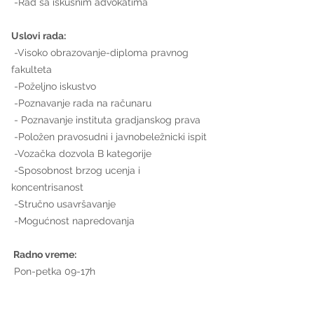
 -Rad sa iskusnim advokatima
Uslovi rada:
 -Visoko obrazovanje-diploma pravnog 
fakulteta
 -Poželjno iskustvo
 -Poznavanje rada na računaru
 - Poznavanje instituta gradjanskog prava
 -Položen pravosudni i javnobeležnicki ispit
 -Vozačka dozvola B kategorije
 -Sposobnost brzog ucenja i 
koncentrisanost
 -Stručno usavršavanje
 -Mogućnost napredovanja
 Radno vreme:
 Pon-petka 09-17h