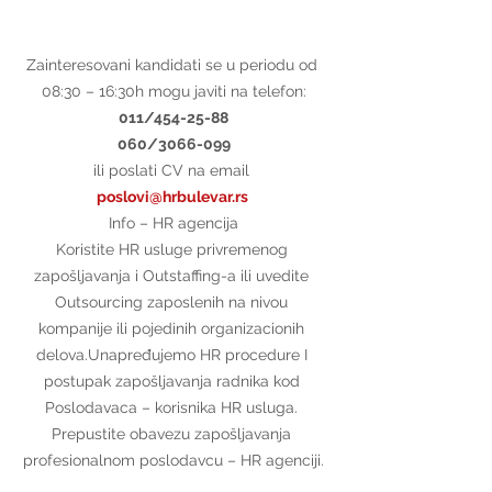
Zainteresovani kandidati se u periodu od 
08:30 – 16:30h mogu javiti na telefon:
011/454-25-88
060/3066-099
ili poslati CV na email 
poslovi@hrbulevar.rs 
Info – HR agencija
Koristite HR usluge privremenog 
zapošljavanja i Outstaffing-a ili uvedite 
Outsourcing zaposlenih na nivou 
kompanije ili pojedinih organizacionih 
delova.Unapređujemo HR procedure I 
postupak zapošljavanja radnika kod 
Poslodavaca – korisnika HR usluga. 
Prepustite obavezu zapošljavanja 
profesionalnom poslodavcu – HR agenciji.