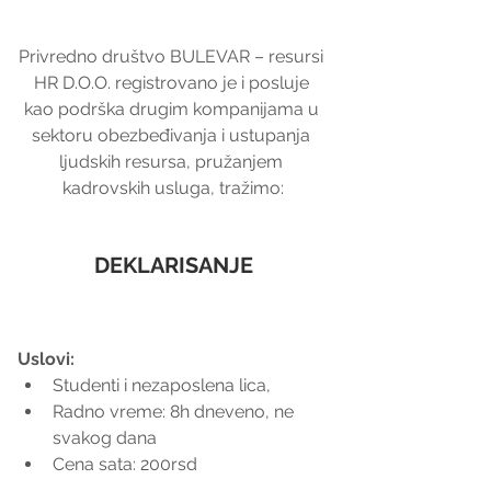
Privredno društvo BULEVAR – resursi 
HR D.O.O. registrovano je i posluje 
kao podrška drugim kompanijama u 
sektoru obezbeđivanja i ustupanja 
ljudskih resursa, pružanjem 
kadrovskih usluga, tražimo:
DEKLARISANJE
Uslovi:
Studenti i nezaposlena lica,  
Radno vreme: 8h dneveno, ne 
svakog dana  
Cena sata: 200rsd 