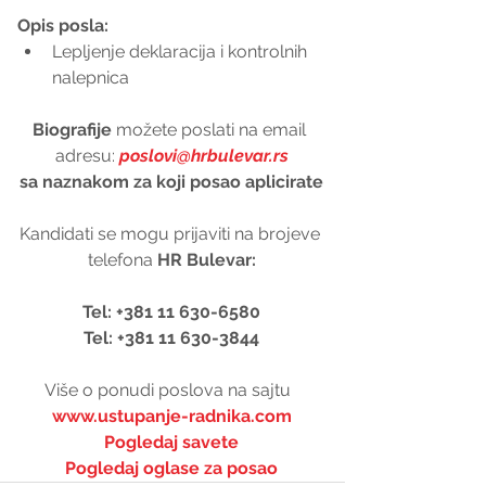
Opis posla:
Lepljenje deklaracija i kontrolnih 
nalepnica 
Biografije 
možete poslati na email 
adresu: 
poslovi@hrbulevar.rs
sa naznakom za koji posao aplicirate
Kandidati se mogu prijaviti na brojeve 
telefona 
HR Bulevar:
Tel: +381 11 630-6580
Tel: +381 11 630-3844
Više o ponudi poslova na sajtu  
www.ustupanje-radnika.com
Pogledaj savete
Pogledaj oglase za posao