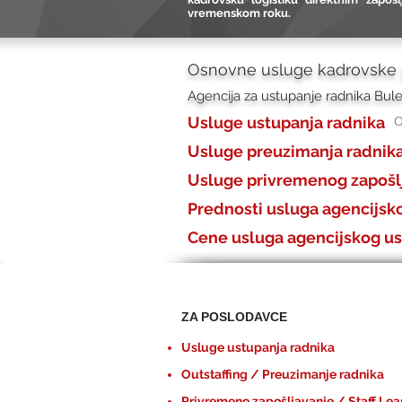
vremenskom roku.
Osnovne usluge kadrovske
Agencija za ustupanje radnika Bule
Usluge ustupanja radnika
O
Usluge preuzimanja radnik
Usluge privremenog zapošl
Prednosti usluga agencijsk
Cene usluga agencijskog us
ZA POSLODAVCE
Usluge ustupanja radnika
Outstaffing / Preuzimanje radnika
Privremeno zapošljavanje / Staff Lea