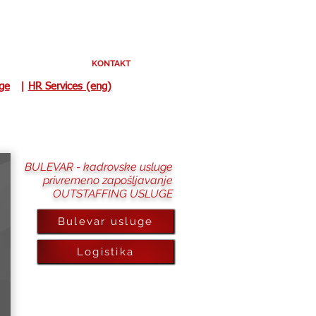
KONTAKT
uge
|
HR Services (eng)
BULEVAR - kadrovske usluge
privremeno zapošljavanje
OUTSTAFFING USLUGE
Bulevar usluge
Logistika