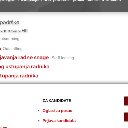
 podrške
var-resursi HR
utsourcing
a
Outstaffing
javanja radne snage
Staff leasing
og ustupanja radnika
tupanja radnika
ZA KANDIDATE
Oglasi za posao
Prijava kandidata
sing