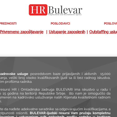
PREDNOSTI
POSLODAVCI
POSLOVI
Privremeno zapošljavanje
|
Ustupanje zaposlenih
|
Outstaffing usl
adrovske usluge
posredstvom baze prijavljenih i aktivnih 15.000
imanja, veliki broj visoko kvalifikovanih ljudi sa ili bez radnog iskustva,
m profilima radnika.
sursi HR i Omladinska zadruga BULEVAR) ima iskustvo u radu i
 15 godina na teritoriji Republike Srbije, što nam je omogućilo da
 usmeren na kadrovsko usluživanje naših Klijenata kvalitetnom radnom
i.
 da nađete adekvatne saradnike sa odgovarajućim kvalifikacijama, a
tpunosti osloniti,
BULEVAR-ljudski resursi Vam pružaju kompletnu
ljavanjem i ustupanjem svih potrebnih profila radnika u kratkom