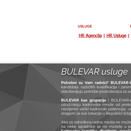
USLUGE
HR Agencija
|
HR Usluge
|
BULEVAR usluge
Potrebni su Vam radnici?
BULEVAR-k
kandidata, različitih kvalifikacija i zan
obezbedjuju potrebe poslodavaca za svi
BULEVAR kao grupacija
( BULEVAR-re
istraživanju kadrovske mreže od preko
razvijemo veliki kadrovski potencijal,
snagom za sve lokacije u Republici Srbij
Ako za određena radna mesta ne možete
na neke saradnike se ne možete u po
kadrovsku logistiku direktnim zapoš