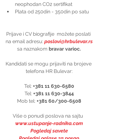
neophodan CO2 sertifikat  
Plata od 250din - 350din po satu 
Prijave i CV biografije  možete poslati 
na email adresu: 
poslovi@hrbulevar.rs
sa naznakom 
bravar varioc.
Kandidati se mogu prijaviti na brojeve 
telefona HR Bulevar:
Tel:
 +381 11 630-6580
Tel: 
+381 11 630-3844
Mob tel: 
+381 60/300-6508
Više o ponudi poslova na sajtu  
www.ustupanje-radnika.com
Pogledaj savete
Pogledaj oglase za posao