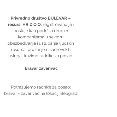
Privredno društvo BULEVAR – 
resursi HR D.O.O.
 registrovano je i 
posluje kao podrška drugim 
kompanijama u sektoru 
obezbeđivanja i ustupanja ljudskih 
resursa, pružanjem kadrovskih 
usluga, tražimo radnike za posao: 
Bravar zavarivač
Potražujemo radnike za posao: 
bravar - zavarivač na lokaciji Beograd!