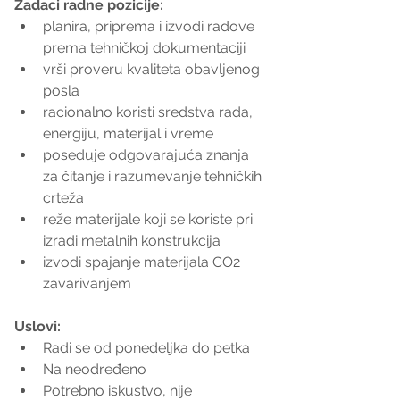
Zadaci radne pozicije: 
planira, priprema i izvodi radove 
prema tehničkoj dokumentaciji  
vrši proveru kvaliteta obavljenog 
posla  
racionalno koristi sredstva rada, 
energiju, materijal i vreme  
poseduje odgovarajuća znanja 
za čitanje i razumevanje tehničkih 
crteža  
reže materijale koji se koriste pri 
izradi metalnih konstrukcija  
izvodi spajanje materijala CO2 
zavarivanjem 
Uslovi:
Radi se od ponedeljka do petka  
Na neodređeno  
Potrebno iskustvo, nije 