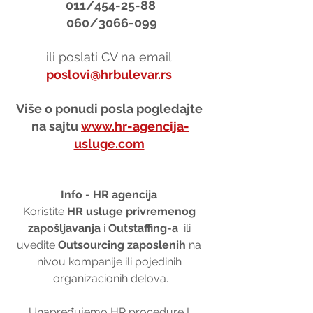
011/454-25-88
 060/3066-099
ili poslati CV na email 
poslovi@hrbulevar.rs
Više o ponudi posla pogledajte 
na sajtu 
www.hr-agencija-
usluge.com
Info - HR agencija 
Koristite 
HR usluge privremenog 
zapošljavanja
 i 
Outstaffing-a
  ili 
uvedite 
Outsourcing zaposlenih
 na 
nivou kompanije ili pojedinih 
organizacionih delova.
Unapređujemo HR procedure I 