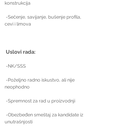
konstrukcija
 -Sečenje, savijanje, bušenje profila, 
cevi i limova
 Uslovi rada:
 -NK/SSS
 -Poželjno radno iskustvo, ali nije 
neophodno
 -Spremnost za rad u proizvodnji
 -Obezbeđen smeštaj za kandidate iz 
unutrašnjosti