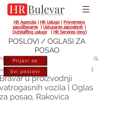
HR Agencija
|
HR Usluge
|
Privremeno
zapošljavanje
|
Ustupanje zaposlenih
|
Outstaffing usluge
|
HR Services (eng)
POSLOVI / OGLASI ZA
POSAO
Post
Prijavi se
Jan 12, 2024
Svi poslovi
Bravar u proizvodnji
vatrogasnih vozila | Oglas
za posao, Rakovica