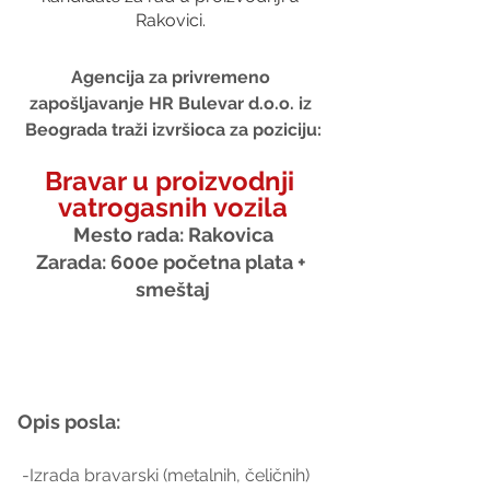
Rakovici. 
Agencija za privremeno 
zapošljavanje HR Bulevar d.o.o. iz 
Beograda traži izvršioca za poziciju:
Bravar u proizvodnji 
vatrogasnih vozila
Mesto rada: Rakovica
Zarada: 600e početna plata + 
smeštaj
Opis posla:
 -Izrada bravarski (metalnih, čeličnih) 