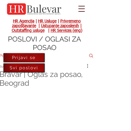
HR Agencija
|
HR Usluge
|
Privremeno
zapošljavanje
|
Ustupanje zaposlenih
|
Outstaffing usluge
|
HR Services (eng)
POSLOVI / OGLASI ZA
POSAO
Post
Prijavi se
Jun 10, 2024
Svi poslovi
Bravar | Oglas za posao,
Beograd