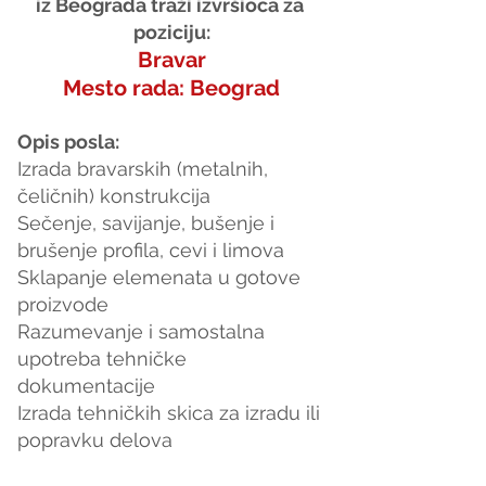
iz Beograda traži izvršioca za 
poziciju:
Bravar
Mesto rada: Beograd
Opis posla: 
Izrada bravarskih (metalnih, 
čeličnih) konstrukcija
Sečenje, savijanje, bušenje i 
brušenje profila, cevi i limova
Sklapanje elemenata u gotove 
proizvode
Razumevanje i samostalna 
upotreba tehničke 
dokumentacije
Izrada tehničkih skica za izradu ili 
popravku delova