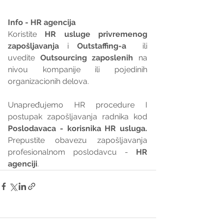
Info - HR agencija 
Koristite 
HR usluge privremenog 
zapošljavanja
 i 
Outstaffing-a
  ili 
uvedite 
Outsourcing zaposlenih
 na 
nivou kompanije ili pojedinih 
organizacionih delova.
Unapređujemo HR procedure I 
postupak zapošljavanja radnika kod 
Poslodavaca - korisnika HR usluga. 
Prepustite obavezu zapošljavanja 
profesionalnom poslodavcu - 
HR 
agenciji
.