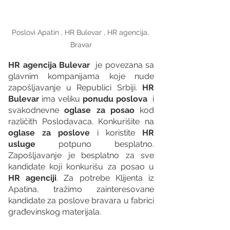
Poslovi Apatin , HR Bulevar , HR agencija, 
Bravar
HR agencija Bulevar
  je povezana sa 
glavnim kompanijama koje nude 
zapošljavanje u Republici Srbiji. 
HR 
Bulevar 
ima veliku 
ponudu poslova
  i 
svakodnevne 
oglase za posao
 kod 
različith Poslodavaca. Konkurišite na 
oglase za poslove
 i koristite 
HR 
usluge
 potpuno besplatno. 
Zapošljavanje je besplatno za sve 
kandidate koji konkurišu za posao u 
HR agenciji
. Za potrebe Klijenta iz 
Apatina, tražimo zainteresovane 
kandidate za poslove bravara u fabrici 
građevinskog materijala.