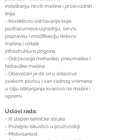
instaliranju novih mašina i proizvodnih 
linija
- Korektivno održavanje koje 
podrazumeva ugradnju, servis,
popravku i modifikaciju delova 
mašina i ostale
infrastrukture pogona
- Održavanje mehanike, pneumatike i 
hidraulike mašina
- Obavezan je da se u odazove 
svakom pozivu i van radnog vremena 
u cilju otklanjanja kvarova na mašini i 
opremi
Uslovi rada:
- III stepen tehnicke struke
- Poželjno iskustvo u proizvodnji
- Motivisanost