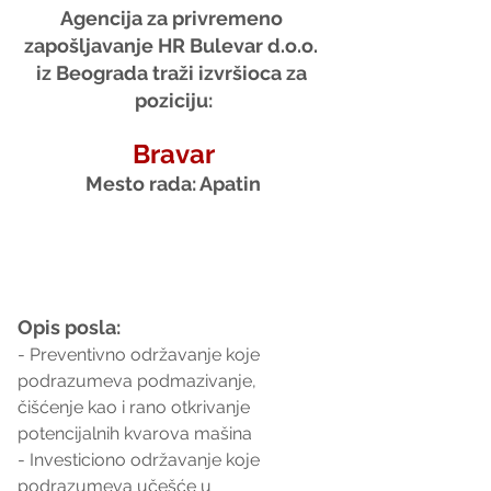
Agencija za privremeno 
zapošljavanje HR Bulevar d.o.o. 
iz Beograda traži izvršioca za 
poziciju:
Bravar
Mesto rada: Apatin
Opis posla:
- Preventivno održavanje koje 
podrazumeva podmazivanje,
čišćenje kao i rano otkrivanje 
potencijalnih kvarova mašina
- Investiciono održavanje koje 
podrazumeva učešće u