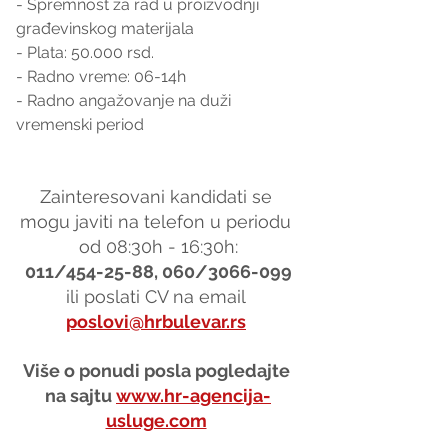
- Spremnost za rad u proizvodnji 
građevinskog materijala
- Plata: 50.000 rsd.
- Radno vreme: 06-14h 
- Radno angažovanje na duži 
vremenski period
Zainteresovani kandidati se 
mogu javiti na telefon u periodu 
od 08:30h - 16:30h:
011/454-25-88, 060/3066-099
ili poslati CV na email 
poslovi@hrbulevar.rs
Više o ponudi posla pogledajte 
na sajtu 
www.hr-agencija-
usluge.com