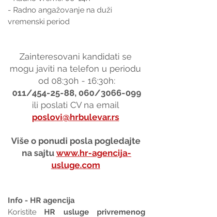
- Radno angažovanje na duži 
vremenski period
Zainteresovani kandidati se 
mogu javiti na telefon u periodu 
od 08:30h - 16:30h:
011/454-25-88, 060/3066-099
ili poslati CV na email 
poslovi@hrbulevar.rs
Više o ponudi posla pogledajte 
na sajtu 
www.hr-agencija-
usluge.com
Info - HR agencija 
Koristite 
HR usluge privremenog 