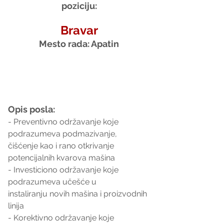
poziciju:
Bravar
Mesto rada: Apatin
Opis posla:
- Preventivno održavanje koje 
podrazumeva podmazivanje,
čišćenje kao i rano otkrivanje 
potencijalnih kvarova mašina
- Investiciono održavanje koje 
podrazumeva učešće u
instaliranju novih mašina i proizvodnih 
linija
- Korektivno održavanje koje 