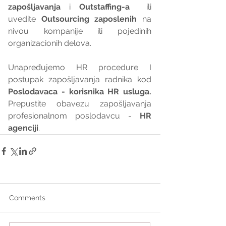
zapošljavanja
 i 
Outstaffing-a
  ili 
uvedite 
Outsourcing zaposlenih
 na 
nivou kompanije ili pojedinih 
organizacionih delova.
Unapređujemo HR procedure I 
postupak zapošljavanja radnika kod 
Poslodavaca - korisnika HR usluga. 
Prepustite obavezu zapošljavanja 
profesionalnom poslodavcu - 
HR 
agenciji
.
Comments