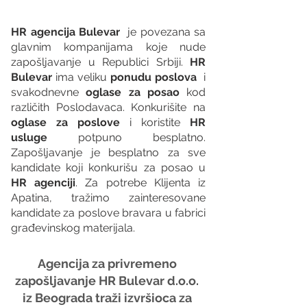
HR agencija Bulevar
  je povezana sa 
glavnim kompanijama koje nude 
zapošljavanje u Republici Srbiji. 
HR 
Bulevar 
ima veliku 
ponudu poslova
  i 
svakodnevne 
oglase za posao
 kod 
različith Poslodavaca. Konkurišite na 
oglase za poslove
 i koristite 
HR 
usluge
 potpuno besplatno. 
Zapošljavanje je besplatno za sve 
kandidate koji konkurišu za posao u 
HR agenciji
. Za potrebe Klijenta iz 
Apatina, tražimo zainteresovane 
kandidate za poslove bravara u fabrici 
građevinskog materijala.
Agencija za privremeno 
zapošljavanje HR Bulevar d.o.o. 
iz Beograda traži izvršioca za 