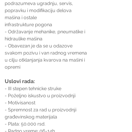
podrazumeva ugradnju, servis,
popravku i modifikaciju delova 
mašina i ostale
infrastrukture pogona
- Održavanje mehanike, pneumatike i 
hidraulike mašina
- Obavezan je da se u odazove 
svakom pozivu i van radnog vremena 
u cilju otklanjanja kvarova na mašini i 
opremi
Uslovi rada:
- III stepen tehnicke struke
- Poželjno iskustvo u proizvodnji
- Motivisanost
- Spremnost za rad u proizvodnji 
građevinskog materijala
- Plata: 50.000 rsd.
- Radno vreme: 06-14h 