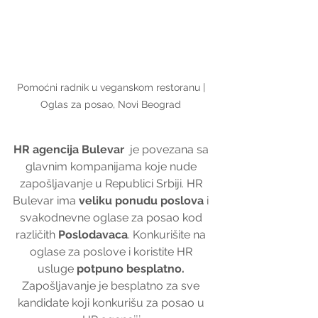
Pomoćni radnik u veganskom restoranu | 
Oglas za posao, Novi Beograd 
HR agencija Bulevar
  je povezana sa 
glavnim kompanijama koje nude 
zapošljavanje u Republici Srbiji. HR 
Bulevar ima 
veliku ponudu poslova
 i 
svakodnevne oglase za posao kod 
različith 
Poslodavaca
. Konkurišite na 
oglase za poslove i koristite HR 
usluge 
potpuno besplatno. 
Zapošljavanje je besplatno za sve 
kandidate koji konkurišu za posao u 