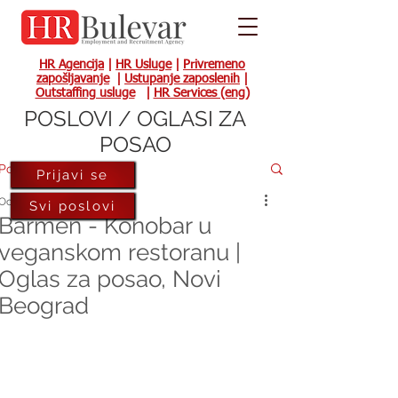
HR Agencija
|
HR Usluge
|
Privremeno
zapošljavanje
|
Ustupanje zaposlenih
|
Outstaffing usluge
|
HR Services (eng)
POSLOVI / OGLASI ZA
POSAO
Post
Prijavi se
Oct 16, 2023
Svi poslovi
Barmen - Konobar u
veganskom restoranu |
Oglas za posao, Novi
Beograd