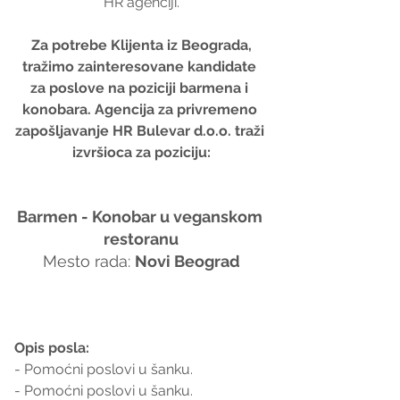
HR agenciji.
 Za potrebe Klijenta iz Beograda, 
tražimo zainteresovane kandidate 
za poslove na poziciji barmena i 
konobara. Agencija za privremeno 
zapošljavanje HR Bulevar d.o.o. traži 
izvršioca za poziciju:
Barmen - Konobar u veganskom 
restoranu
 Mesto rada: 
Novi Beograd 
Opis posla:
- Pomoćni poslovi u šanku.
- Pomoćni poslovi u šanku.