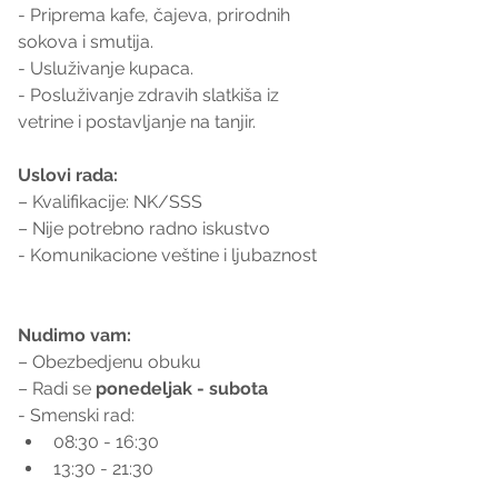
- Priprema kafe, čajeva, prirodnih 
sokova i smutija.
- Usluživanje kupaca.
- Posluživanje zdravih slatkiša iz 
vetrine i postavljanje na tanjir.
Uslovi rada:
– Kvalifikacije: NK/SSS
– Nije potrebno radno iskustvo
- Komunikacione veštine i ljubaznost
Nudimo vam:
– Obezbedjenu obuku
– Radi se 
ponedeljak - subota
- Smenski rad:
08:30 - 16:30
13:30 - 21:30