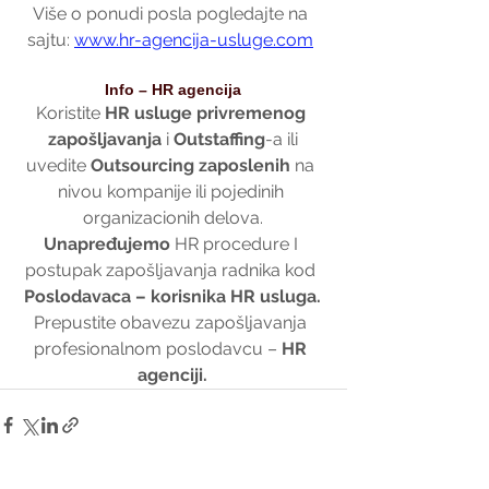
Više o ponudi posla pogledajte na 
sajtu: 
www.hr-agencija-usluge.com
Info – HR agencija
Koristite 
HR usluge privremenog 
zapošljavanja
 i 
Outstaffing
-a ili
uvedite 
Outsourcing zaposlenih 
na 
nivou kompanije ili pojedinih 
organizacionih delova.
Unapređujemo 
HR procedure I 
postupak zapošljavanja radnika kod 
Poslodavaca – korisnika HR usluga.
Prepustite obavezu zapošljavanja 
profesionalnom poslodavcu – 
HR 
agenciji.