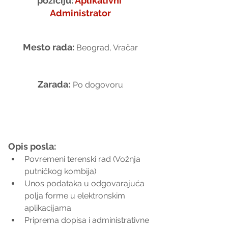
poziciju:
Aplikativni 
Administrator
Mesto rada: 
Beograd, Vračar
Zarada:
Po dogovoru
Opis posla:
Povremeni terenski rad (Vožnja 
putničkog kombija)
Unos podataka u odgovarajuća 
polja forme u elektronskim 
aplikacijama
Priprema dopisa i administrativne 