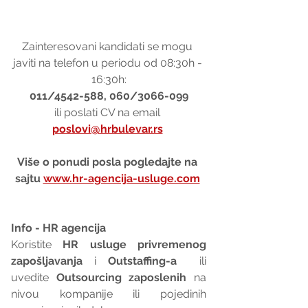
Zainteresovani kandidati se mogu 
javiti na telefon u periodu od 08:30h - 
16:30h:
011/4542-588, 060/3066-099
ili poslati CV na email 
poslovi@hrbulevar.rs
Više o ponudi posla pogledajte na 
sajtu 
www.hr-agencija-usluge.com
Info - HR agencija 
Koristite 
HR usluge privremenog 
zapošljavanja
 i 
Outstaffing-a
  ili 
uvedite 
Outsourcing zaposlenih
 na 
nivou kompanije ili pojedinih 