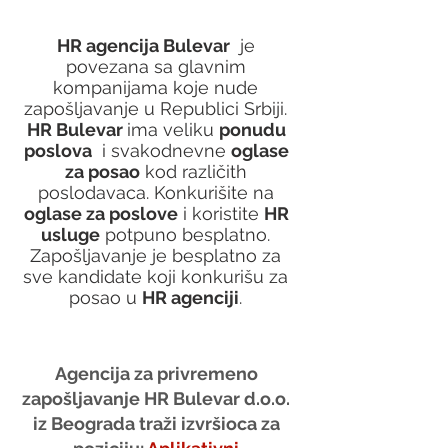
HR agencija Bulevar
  je 
povezana sa glavnim 
kompanijama koje nude 
zapošljavanje u Republici Srbiji. 
HR Bulevar 
ima veliku 
ponudu 
poslova
  i svakodnevne 
oglase 
za posao
 kod različith 
poslodavaca. Konkurišite na 
oglase za poslove
 i koristite 
HR 
usluge
 potpuno besplatno. 
Zapošljavanje je besplatno za 
sve kandidate koji konkurišu za 
posao u 
HR agenciji
. 
Agencija za privremeno 
zapošljavanje HR Bulevar d.o.o. 
iz Beograda traži izvršioca za 