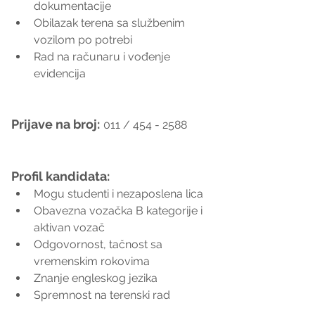
dokumentacije
Obilazak terena sa službenim 
vozilom po potrebi
Rad na računaru i vođenje 
evidencija
Prijave na broj:
011 / 454 - 2588
Profil kandidata:
Mogu studenti i nezaposlena lica
Obavezna vozačka B kategorije i 
aktivan vozač
Odgovornost, tačnost sa 
vremenskim rokovima
Znanje engleskog jezika
Spremnost na terenski rad