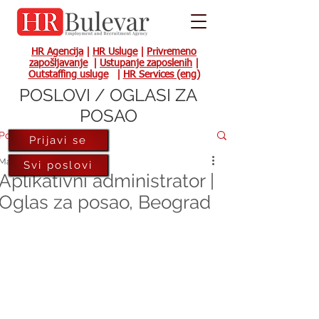
HR Agencija
|
HR Usluge
|
Privremeno
zapošljavanje
|
Ustupanje zaposlenih
|
Outstaffing usluge
|
HR Services (eng)
POSLOVI / OGLASI ZA
POSAO
Post
Prijavi se
May 14
Svi poslovi
Aplikativni administrator |
Oglas za posao, Beograd