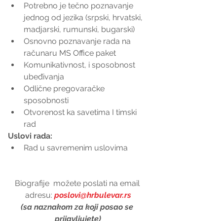
Potrebno je tečno poznavanje 
jednog od jezika (srpski, hrvatski, 
madjarski, rumunski, bugarski)  
Osnovno poznavanje rada na 
računaru MS Office paket  
Komunikativnost, i sposobnost 
ubeđivanja  
Odlične pregovaračke 
sposobnosti  
Otvorenost ka savetima I timski 
rad 
Uslovi rada:
Rad u savremenim uslovima 
Biografije  možete poslati na email 
adresu: 
poslovi@hrbulevar.rs
(sa naznakom za koji posao se 
prijavljujete)