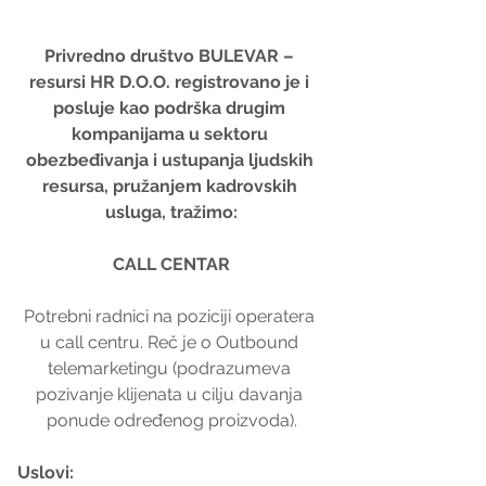
Privredno društvo BULEVAR – 
resursi HR D.O.O. registrovano je i 
posluje kao podrška drugim 
kompanijama u sektoru 
obezbeđivanja i ustupanja ljudskih 
resursa, pružanjem kadrovskih 
usluga, tražimo:
CALL CENTAR
Potrebni radnici na poziciji operatera 
u call centru. Reč je o Outbound 
telemarketingu (podrazumeva 
pozivanje klijenata u cilju davanja 
ponude određenog proizvoda).
Uslovi: