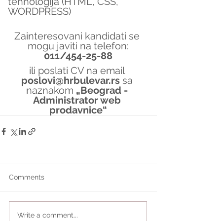
tehnologija (HTML, CSS, 
WORDPRESS)
Zainteresovani kandidati se 
mogu javiti na telefon:
011/454-25-88
ili poslati CV na email 
poslovi@hrbulevar.rs 
sa 
naznakom 
„Beograd - 
Administrator web 
prodavnice“
Comments
Write a comment...