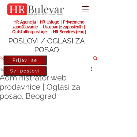
HR Agencija
|
HR Usluge
|
Privremeno
zapošljavanje
|
Ustupanje zaposlenih
|
Outstaffing usluge
|
HR Services (eng)
POSLOVI / OGLASI ZA
POSAO
Post
Prijavi se
Nov 23, 2021
Svi poslovi
Administrator web
prodavnice | Oglasi za
posao, Beograd