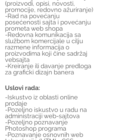
(proizvodi, opisi, novosti, 
promocije, redovno ažuriranje)
-Rad na povećanju 
posećenosti sajta i povećanju 
prometa web shopa
-Redovna komunikacija sa 
službom komercijale u cilju 
razmene informacija o 
proizvodima koji čine sadržaj 
vebsajta
-Kreiranje ili davanje predloga 
za graficki dizajn banera
Uslovi rada:
-Iskustvo iz oblasti online 
prodaje
-Pozeljno iskustvo u radu na 
administraciji web-sajtova
-Pozeljno poznavanje 
Photoshop programa
-Poznavanje osnovnih web 