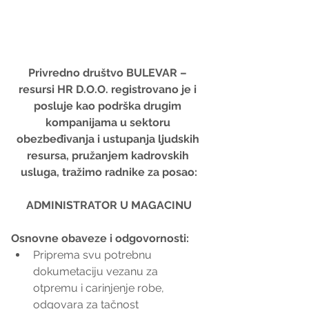
Privredno društvo BULEVAR – 
resursi HR D.O.O. registrovano je i 
posluje kao podrška drugim 
kompanijama u sektoru 
obezbeđivanja i ustupanja ljudskih 
resursa, pružanjem kadrovskih 
usluga, tražimo radnike za posao:
ADMINISTRATOR U MAGACINU
Osnovne obaveze i odgovornosti:
Priprema svu potrebnu 
dokumetaciju vezanu za 
otpremu i carinjenje robe, 
odgovara za tačnost 