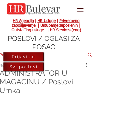
HR Agencija
|
HR Usluge
|
Privremeno
zapošljavanje
|
Ustupanje zaposlenih
|
Outstaffing usluge
|
HR Services (eng)
POSLOVI / OGLASI ZA
POSAO
Post
Prijavi se
Nov 23, 2017
Svi poslovi
ADMINISTRATOR U
MAGACINU / Poslovi,
Umka