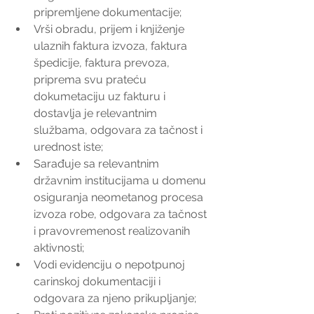
pripremljene dokumentacije;  
Vrši obradu, prijem i knjiženje 
ulaznih faktura izvoza, faktura 
špedicije, faktura prevoza,  
priprema svu prateću 
dokumetaciju uz fakturu i 
dostavlja je relevantnim 
službama, odgovara za tačnost i 
urednost iste;  
Sarađuje sa relevantnim 
državnim institucijama u domenu 
osiguranja neometanog procesa 
izvoza robe, odgovara za tačnost 
i pravovremenost realizovanih 
aktivnosti;  
Vodi evidenciju o nepotpunoj 
carinskoj dokumentaciji i 
odgovara za njeno prikupljanje;  