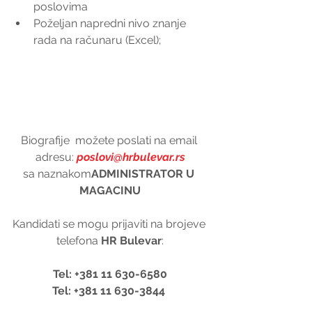
poslovima  
Poželjan napredni nivo znanje 
rada na računaru (Excel); 
Biografije  možete poslati na email 
adresu: 
poslovi@hrbulevar.rs
sa naznakom
ADMINISTRATOR U 
MAGACINU
Kandidati se mogu prijaviti na brojeve 
telefona 
HR Bulevar
:
Tel: +381 11 630-6580
Tel: +381 11 630-3844 