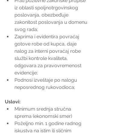
Prati pozitivne zakonske propise 
iz oblasti spoljnotrgovinskog 
poslovanja, obezbeđuje 
zakonitost poslovanja u domenu 
svog rada;  
Zaprima i evidentira povraćaj 
gotove robe od kupca, daje 
nalog za interni povraćaj robe 
službi kontrole kvaliteta, 
odgovara za pravovremenost 
evidencije;  
Podnosi izveštaje po nalogu 
neposrednog rukovodioca; 
Uslovi:
Minimum srednja stručna 
sprema (ekonomski smer)  
Poželjno min. 1 godine radnog 
iskustva na istim ili sličnim 