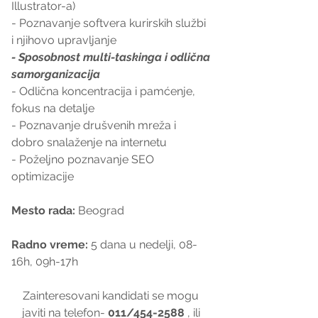
Illustrator-a)
- Poznavanje softvera kurirskih službi 
i njihovo upravljanje
- Sposobnost multi-taskinga i odlična 
samorganizacija
- Odlična koncentracija i pamćenje, 
fokus na detalje
- Poznavanje drušvenih mreža i 
dobro snalaženje na internetu
- Poželjno poznavanje SEO 
optimizacije
Mesto rada: 
Beograd
Radno vreme:
 5 dana u nedelji, 08-
16h, 09h-17h
Zainteresovani kandidati se mogu 
javiti na telefon- 
011/454-2588
 , ili 