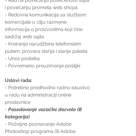
- Rad na povećanju posećenosti sajta 
i povećanju prometa web shopa
- Redovna komunikacija sa službom 
komercijale u cilju razmene 
informacija o proizvodima koji čine 
sadržaj web sajta
- Kreiranje narudžbina telefonskim 
putem, provera stanja i slanje paketa
- Unos podatka
- Povremeno preuzimanje pošiljki
Uslovi rada:
- Potrebno predhodno radno iskustvo 
u radu na administraciji online 
prodavnice
- 
Posedovanje vozačke dozvole (B 
kategorija)
- Poželjno poznavanje Adobe 
Photoshop programa (Ili Adobe 