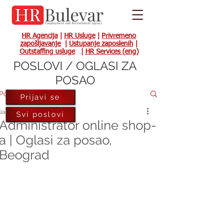
HR Agencija
|
HR Usluge
|
Privremeno
zapošljavanje
|
Ustupanje zaposlenih
|
Outstaffing usluge
|
HR Services (eng)
POSLOVI / OGLASI ZA
POSAO
Post
Prijavi se
Jan 8, 2021
Svi poslovi
Administrator online shop-
a | Oglasi za posao,
Beograd