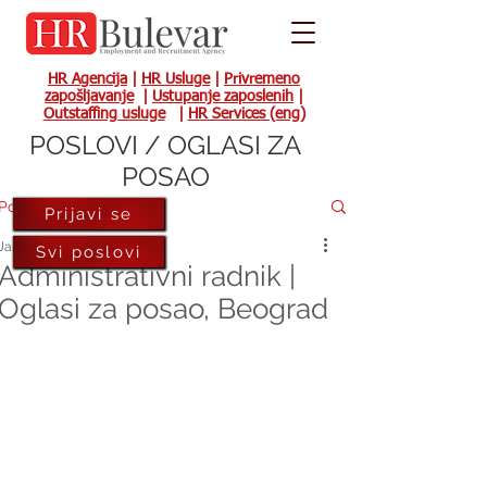
HR Agencija
|
HR Usluge
|
Privremeno
zapošljavanje
|
Ustupanje zaposlenih
|
Outstaffing usluge
|
HR Services (eng)
POSLOVI / OGLASI ZA
POSAO
Post
Prijavi se
Jan 13, 2022
Svi poslovi
Administrativni radnik |
Oglasi za posao, Beograd