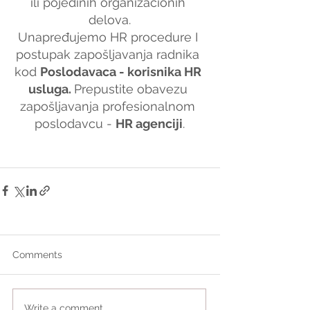
ili pojedinih organizacionih 
delova.
Unapređujemo HR procedure I 
postupak zapošljavanja radnika 
kod 
Poslodavaca - korisnika HR 
usluga. 
Prepustite obavezu 
zapošljavanja profesionalnom 
poslodavcu - 
HR agenciji
.
Comments
Write a comment...