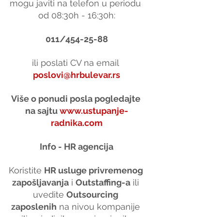
mogu javiti na telefon u periodu 
od 08:30h - 16:30h:
011/454-25-88
ili poslati CV na email 
poslovi@hrbulevar.rs
Više o ponudi posla pogledajte 
na sajtu 
www.ustupanje-
radnika.com
Info - HR agencija
Koristite 
HR usluge privremenog 
zapošljavanja
 i 
Outstaffing-a
 ili 
uvedite 
Outsourcing 
zaposlenih
 na nivou kompanije 