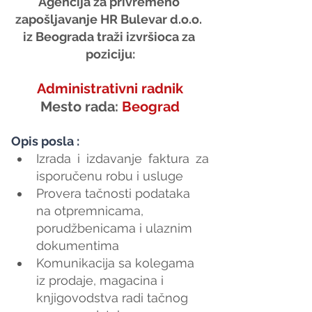
Agencija za privremeno 
zapošljavanje HR Bulevar d.o.o. 
iz Beograda traži izvršioca za 
poziciju:
Administrativni radnik
Mesto rada: 
Beograd
Opis posla :
Izrada i izdavanje faktura za 
isporučenu robu i usluge
Provera tačnosti podataka 
na otpremnicama, 
porudžbenicama i ulaznim 
dokumentima
Komunikacija sa kolegama 
iz prodaje, magacina i 
knjigovodstva radi tačnog 