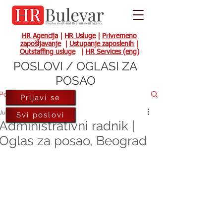
HR Agencija
|
HR Usluge
|
Privremeno
zapošljavanje
|
Ustupanje zaposlenih
|
Outstaffing usluge
|
HR Services (eng)
POSLOVI / OGLASI ZA
POSAO
Post
Prijavi se
Jul 2, 2025
Svi poslovi
Administrativni radnik |
Oglas za posao, Beograd