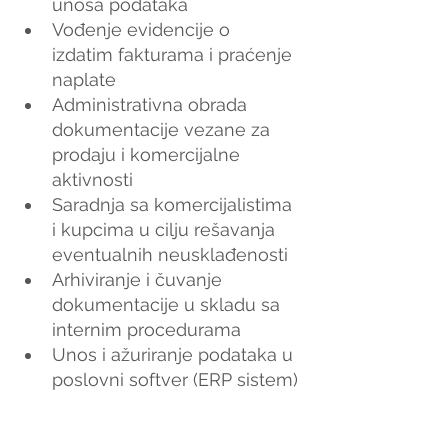
unosa podataka
Vođenje evidencije o 
izdatim fakturama i praćenje 
naplate
Administrativna obrada 
dokumentacije vezane za 
prodaju i komercijalne 
aktivnosti
Saradnja sa komercijalistima 
i kupcima u cilju rešavanja 
eventualnih neusklađenosti
Arhiviranje i čuvanje 
dokumentacije u skladu sa 
internim procedurama
Unos i ažuriranje podataka u 
poslovni softver (ERP sistem)