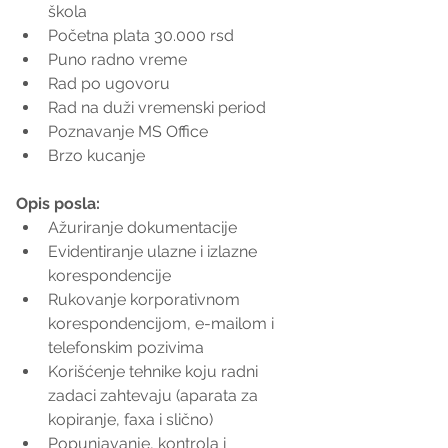
škola  
Početna plata 30.000 rsd  
Puno radno vreme  
Rad po ugovoru  
Rad na duži vremenski period  
Poznavanje MS Office  
Brzo kucanje 
Opis posla:
Ažuriranje dokumentacije  
Evidentiranje ulazne i izlazne 
korespondencije  
Rukovanje korporativnom 
korespondencijom, e-mailom i 
telefonskim pozivima  
Korišćenje tehnike koju radni 
zadaci zahtevaju (aparata za 
kopiranje, faxa i slično)  
Popunjavanje, kontrola i 