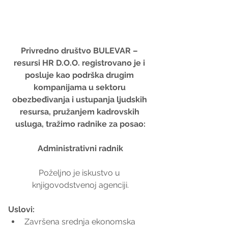
Privredno društvo BULEVAR – 
resursi HR D.O.O. registrovano je i 
posluje kao podrška drugim 
kompanijama u sektoru 
obezbeđivanja i ustupanja ljudskih 
resursa, pružanjem kadrovskih 
usluga, tražimo radnike za posao:
Administrativni radnik
Poželjno je iskustvo u 
knjigovodstvenoj agenciji.
Uslovi:
Završena srednja ekonomska 