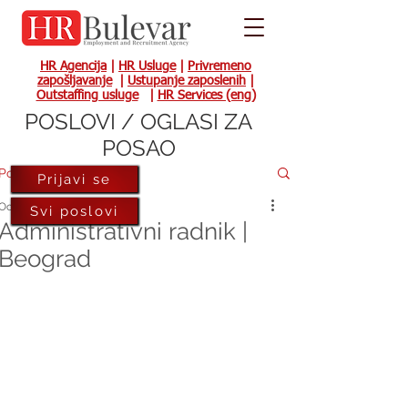
HR Agencija
|
HR Usluge
|
Privremeno
zapošljavanje
|
Ustupanje zaposlenih
|
Outstaffing usluge
|
HR Services (eng)
POSLOVI / OGLASI ZA
POSAO
Post
Prijavi se
Oct 16, 2017
Svi poslovi
Administrativni radnik |
Beograd