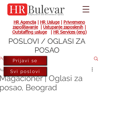
HR Agencija
|
HR Usluge
|
Privremeno
zapošljavanje
|
Ustupanje zaposlenih
|
Outstaffing usluge
|
HR Services (eng)
POSLOVI / OGLASI ZA
POSAO
Post
Prijavi se
Aug 11, 2020
Svi poslovi
Magacioner | Oglasi za
posao, Beograd