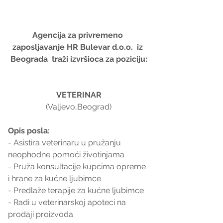
Agencija za privremeno 
zaposljavanje HR Bulevar d.o.o.  iz 
Beograda  traži izvršioca za poziciju:
VETERINAR
(Valjevo,Beograd)
Opis posla:
- Asistira veterinaru u pružanju 
neophodne pomoći životinjama
- Pruža konsultacije kupcima opreme 
i hrane za kućne ljubimce
- Predlaže terapije za kućne ljubimce
- Radi u veterinarskoj apoteci na 
prodaji proizvoda