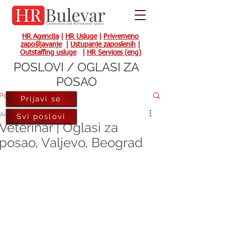
HR Agencija
|
HR Usluge
|
Privremeno
zapošljavanje
|
Ustupanje zaposlenih
|
Outstaffing usluge
|
HR Services (eng)
POSLOVI / OGLASI ZA
POSAO
Post
Prijavi se
Jul 31, 2020
Svi poslovi
Veterinar | Oglasi za
posao, Valjevo, Beograd