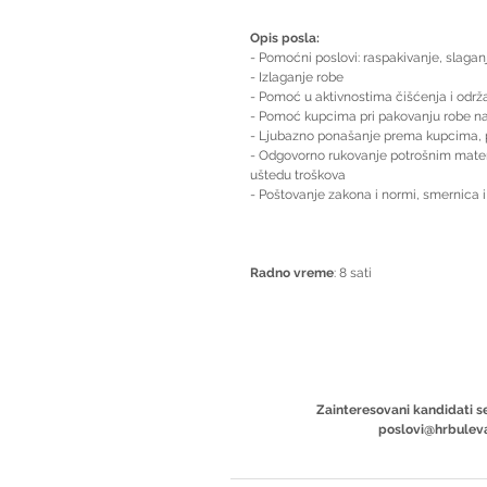
Opis posla:
- Pomoćni poslovi: raspakivanje, slagan
- Izlaganje robe
- Pomoć u aktivnostima čišćenja i održ
- Pomoć kupcima pri pakovanju robe na
- Ljubazno ponašanje prema kupcima, 
- Odgovorno rukovanje potrošnim mater
uštedu troškova
- Poštovanje zakona i normi, smernica i
Radno vreme
: 8 sati
Zainteresovani kandidati se
poslovi@hrbuleva