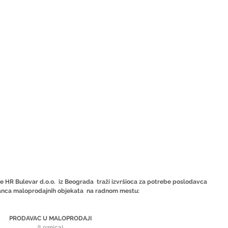
 HR Bulevar d.o.o.  iz Beograda  traži izvršioca za potrebe poslodavca 
nca maloprodajnih objekata  na radnom mestu:
PRODAVAC U MALOPRODAJI
(Loznica)