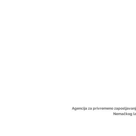
Agencija za privremeno zaposljavanje
Nemačkog la