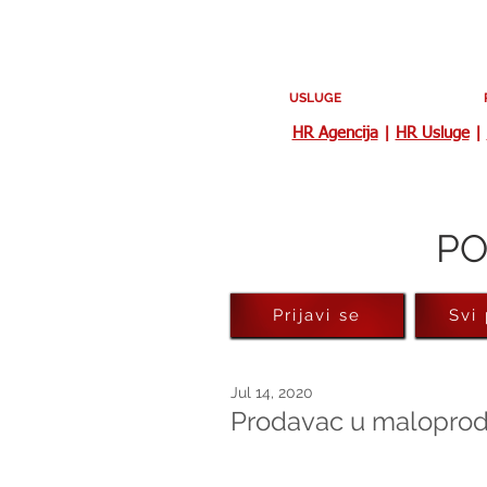
USLUGE
HR Agencija
|
HR Usluge
|
PO
Prijavi se
Svi
Jul 14, 2020
Prodavac u maloprodaj