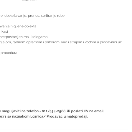
je, obeležavanje, prenos, sortiranje robe
avanja higijene objekta
 kasi
pretpostavljenima i kolegama
ijalom, radnom opremom i priborom, kao i strujom i vodom u prodavnici uz 
 procedura  
 mogu javiti na telefon - 011/454-2588, ili poslati CV na email 
r.rs sa naznakom Loznica/ Prodavac u maloprodaji.