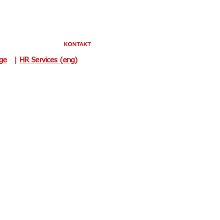
KONTAKT
uge
|
HR Services (eng)