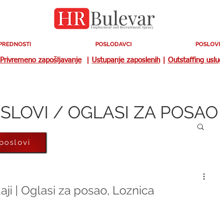
PREDNOSTI
POSLODAVCI
POSLOVI
Privremeno zapošljavanje
|
Ustupanje zaposlenih
|
Outstaffing usl
SLOVI / OGLASI ZA POSAO
 poslovi
i | Oglasi za posao, Loznica