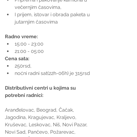
večernjim časovima,  
I prijem, istovar i obrada paketa u 
jutarnjim časovima 
Radno vreme:
15:00 - 23:00  
21:00 - 05:00 
Cena sata:
250rsd,  
noćni radni sat(22h-06h) je 315rsd 
Distributivni centri u kojima su 
potrebni radnici:
Aranđelovac, Beograd, Čačak, 
Jagodina, Kragujevac, Kraljevo, 
Kruševac, Leskovac, Niš, Novi Pazar, 
Novi Sad, Pančevo, Požarevac, 