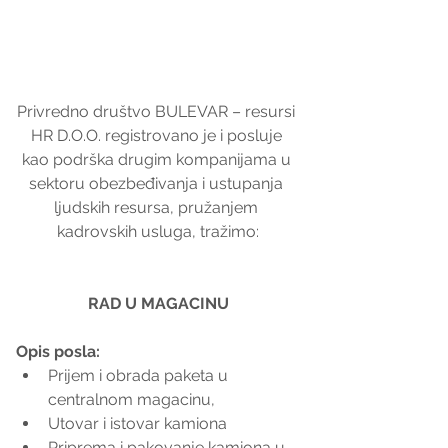
Privredno društvo BULEVAR – resursi 
HR D.O.O. registrovano je i posluje 
kao podrška drugim kompanijama u 
sektoru obezbeđivanja i ustupanja 
ljudskih resursa, pružanjem 
kadrovskih usluga, tražimo:
RAD U MAGACINU
Opis posla:
Prijem i obrada paketa u 
centralnom magacinu,  
Utovar i istovar kamiona  
Priprema i pakovanje kamiona u 