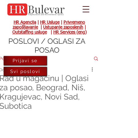
HR Agencija
|
HR Usluge
|
Privremeno
zapošljavanje
|
Ustupanje zaposlenih
|
Outstaffing usluge
|
HR Services (eng)
POSLOVI / OGLASI ZA
POSAO
Post
Prijavi se
Oct 9, 2019
Svi poslovi
Rad u magacinu | Oglasi
za posao, Beograd, Niš,
Kragujevac, Novi Sad,
Subotica