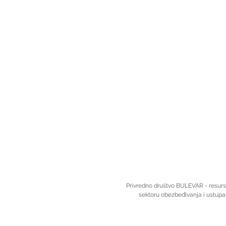
Privredno društvo BULEVAR - resursi
sektoru obezbeđivanja i ustupan