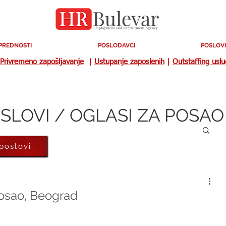
PREDNOSTI
POSLODAVCI
POSLOVI
Privremeno zapošljavanje
|
Ustupanje zaposlenih
|
Outstaffing usl
SLOVI / OGLASI ZA POSAO
 poslovi
posao, Beograd