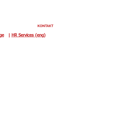
KONTAKT
uge
|
HR Services (eng)