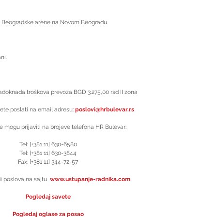
ni Beogradske arene na Novom Beogradu.
 
ni. 
adoknada troškova prevoza BGD 3.275,00 rsd II zona 
ete poslati na email adresu: 
poslovi@hrbulevar.rs
e mogu prijaviti na brojeve telefona HR Bulevar:
Tel: [+381 11] 630-6580
Tel: [+381 11] 630-3844
Fax: [+381 11] 344-72-57
 poslova na sajtu  
www.ustupanje-radnika.com
Pogledaj savete
Pogledaj oglase za posao