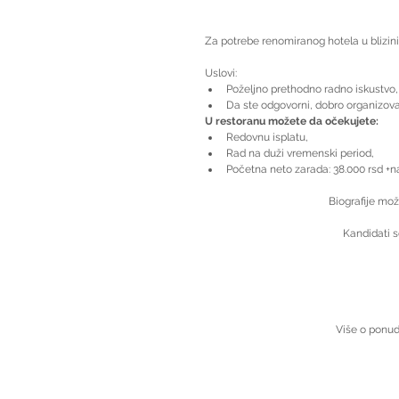
Za potrebe renomiranog hotela u blizi
Uslovi: 
Poželjno prethodno radno iskustvo, 
Da ste odgovorni, dobro organizova
U restoranu možete da očekujete:
Redovnu isplatu,  
Rad na duži vremenski period,  
Početna neto zarada: 38.000 rsd +n
Biografije mož
Kandidati s
Više o ponudi