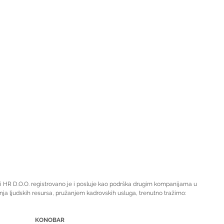
 HR D.O.O. registrovano je i posluje kao podrška drugim kompanijama u 
ja ljudskih resursa, pružanjem kadrovskih usluga, trenutno tražimo:
KONOBAR