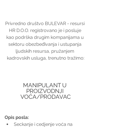
Privredno društvo BULEVAR - resursi 
HR D.O.O. registrovano je i posluje 
kao podrška drugim kompanijama u 
sektoru obezbeđivanja i ustupanja 
ljudskih resursa, pružanjem 
kadrovskih usluga, trenutno tražimo:
MANIPULANT U 
PROIZVODNJI 
VOĆA/PRODAVAC
Opis posla:
Seckanje i cedjenje voća na 