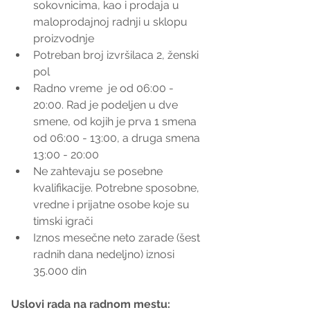
sokovnicima, kao i prodaja u 
maloprodajnoj radnji u sklopu 
proizvodnje  
Potreban broj izvršilaca 2, ženski 
pol  
Radno vreme  je od 06:00 - 
20:00. Rad je podeljen u dve 
smene, od kojih je prva 1 smena 
od 06:00 - 13:00, a druga smena 
13:00 - 20:00  
Ne zahtevaju se posebne 
kvalifikacije. Potrebne sposobne, 
vredne i prijatne osobe koje su 
timski igrači  
Iznos mesečne neto zarade (šest 
radnih dana nedeljno) iznosi 
35.000 din 
Uslovi rada na radnom mestu: