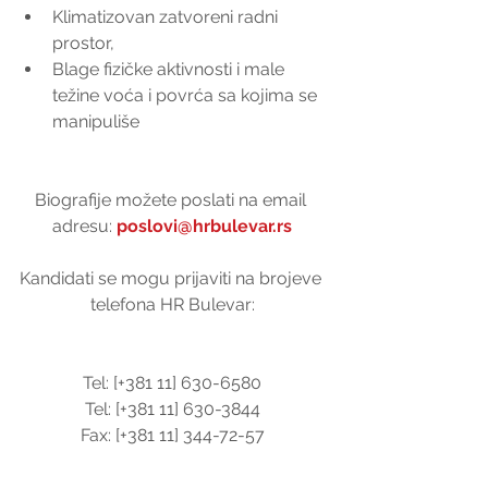
Klimatizovan zatvoreni radni 
prostor,  
Blage fizičke aktivnosti i male 
težine voća i povrća sa kojima se 
manipuliše 
Biografije možete poslati na email 
adresu: 
poslovi@hrbulevar.rs
Kandidati se mogu prijaviti na brojeve 
telefona HR Bulevar:
Tel: [+381 11] 630-6580
Tel: [+381 11] 630-3844
Fax: [+381 11] 344-72-57