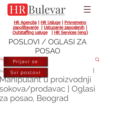
HR Agencija
|
HR Usluge
|
Privremeno
zapošljavanje
|
Ustupanje zaposlenih
|
Outstaffing usluge
|
HR Services (eng)
POSLOVI / OGLASI ZA
POSAO
Post
Prijavi se
Jun 12, 2019
Svi poslovi
Manipulant u proizvodnji
sokova/prodavac | Oglasi
za posao, Beograd