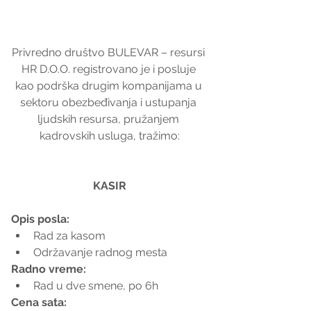
Privredno društvo BULEVAR – resursi 
HR D.O.O. registrovano je i posluje 
kao podrška drugim kompanijama u 
sektoru obezbeđivanja i ustupanja 
ljudskih resursa, pružanjem 
kadrovskih usluga, tražimo:
KASIR
Opis posla:
Rad za kasom  
Održavanje radnog mesta 
Radno vreme:
Rad u dve smene, po 6h 
Cena sata: