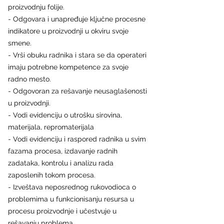
proizvodnju folije. 
- Odgovara i unapređuje ključne procesne 
indikatore u proizvodnji u okviru svoje 
smene.
- Vrši obuku radnika i stara se da operateri 
imaju potrebne kompetence za svoje 
radno mesto.
- Odgovoran za rešavanje neusaglašenosti 
u proizvodnji.
- Vodi evidenciju o utrošku sirovina, 
materijala, repromaterijala
- Vodi evidenciju i raspored radnika u svim 
fazama procesa, izdavanje radnih 
zadataka, kontrolu i analizu rada 
zaposlenih tokom procesa.
- Izveštava neposrednog rukovodioca o 
problemima u funkcionisanju resursa u 
procesu proizvodnje i učestvuje u 
rešavanju problema.