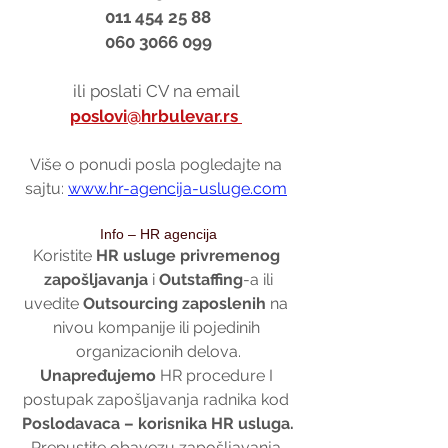
011 454 25 88
060 3066 099
ili poslati CV na email 
poslovi@hrbulevar.rs 
Više o ponudi posla pogledajte na 
sajtu: 
www.hr-agencija-usluge.com
Info – HR agencija
Koristite 
HR usluge privremenog 
zapošljavanja
 i 
Outstaffing
-a ili
uvedite 
Outsourcing zaposlenih 
na 
nivou kompanije ili pojedinih 
organizacionih delova.
Unapređujemo 
HR procedure I 
postupak zapošljavanja radnika kod 
Poslodavaca – korisnika HR usluga.
Prepustite obavezu zapošljavanja 