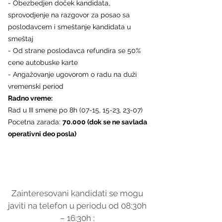
- Obezbedjen doček kandidata, 
sprovodjenje na razgovor za posao sa 
poslodavcem i smeštanje kandidata u 
smeštaj
- Od strane poslodavca refundira se 50% 
cene autobuske karte 
- Angažovanje ugovorom o radu na duži 
vremenski period
Radno vreme: 
Rad u III smene po 8h (07-15, 15-23, 23-07)
Pocetna zarada: 
70.000 (dok se ne savlada 
operativni deo posla)
Zainteresovani kandidati se mogu 
javiti na telefon u periodu od 08:30h 
– 16:30h : 