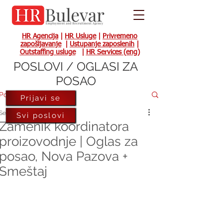
HR Agencija
|
HR Usluge
|
Privremeno
zapošljavanje
|
Ustupanje zaposlenih
|
Outstaffing usluge
|
HR Services (eng)
POSLOVI / OGLASI ZA
POSAO
Post
Prijavi se
Sep 21, 2023
Svi poslovi
Zamenik koordinatora
proizovodnje | Oglas za
posao, Nova Pazova +
Smeštaj