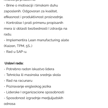
- Brine o motivaciji i timskom duhu 
zaposlenih. Odgovoran za kvalitet, 
efikasnost i produktivnost proizvodnje.
- Kontrolise I prati primenu propisanih 
mera iz oblasti bezbednosti I zdravlja na 
radu.
- Implementira Lean manufacturing alate 
(Kaizen, TPM, 5S…)
- Rad u SAP-u.
 Uslovi rada:
- Potrebno radon iskustvo lidera
- Tehnicka ili masinska srednja skola
- Rad na racunaru
- Poznavanje engleskog jezika
- Liderske I organizacione sposobnosti
- Sposobnost izgradnje medjuljudskih 
odnosa