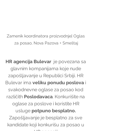
Zamenik koordinatora proizvodnje| Oglas 
za posao, Nova Pazova + Smeštaj
HR agencija Bulevar
  je povezana sa 
glavnim kompanijama koje nude 
zapošljavanje u Republici Srbiji. HR 
Bulevar ima 
veliku ponudu poslova
 i 
svakodnevne oglase za posao kod 
različith 
Poslodavaca
. Konkurišite na 
oglase za poslove i koristite HR 
usluge 
potpuno besplatno. 
Zapošljavanje je besplatno za sve 
kandidate koji konkurišu za posao u 