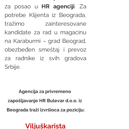
za posao u 
HR agenciji
. Za 
potrebe Klijenta iz Beograda, 
tražimo zainteresovane 
kandidate za rad u magacinu 
na Karaburmi – grad Beograd, 
obezbeđen smeštaj i prevoz 
za radnike iz svih gradova 
Srbije.
Agencija za privremeno 
zapošljavanje HR Bulevar d.o.o. iz 
Beograda traži izvršioca za poziciju:
Viljuškarista