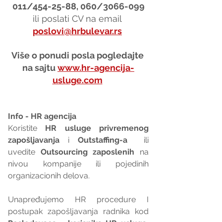
011/454-25-88, 060/3066-099
ili poslati CV na email 
poslovi@hrbulevar.rs
Više o ponudi posla pogledajte 
na sajtu 
www.hr-agencija-
usluge.com
Info - HR agencija 
Koristite 
HR usluge privremenog 
zapošljavanja
 i 
Outstaffing-a
  ili 
uvedite 
Outsourcing zaposlenih
 na 
nivou kompanije ili pojedinih 
organizacionih delova.
Unapređujemo HR procedure I 
postupak zapošljavanja radnika kod 