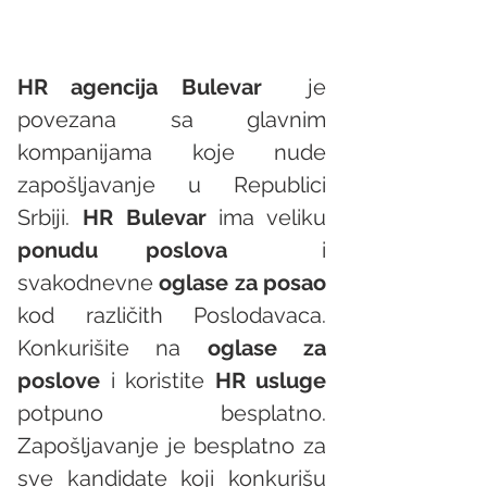
HR agencija Bulevar
  je 
povezana sa glavnim 
kompanijama koje nude 
zapošljavanje u Republici 
Srbiji. 
HR Bulevar 
ima veliku 
ponudu poslova
  i 
svakodnevne 
oglase za posao
kod različith Poslodavaca. 
Konkurišite na 
oglase za 
poslove
 i koristite 
HR usluge
potpuno besplatno. 
Zapošljavanje je besplatno za 
sve kandidate koji konkurišu 