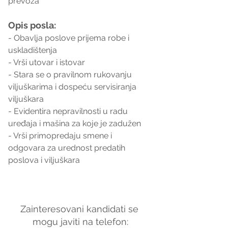
prevoza
Opis posla:
- Obavlja poslove prijema robe i 
uskladištenja
- Vrši utovar i istovar
- Stara se o pravilnom rukovanju 
viljuškarima i dospeću servisiranja 
viljuškara
- Evidentira nepravilnosti u radu 
uređaja i mašina za koje je zadužen
- Vrši primopredaju smene i 
odgovara za urednost predatih 
poslova i viljuškara
Zainteresovani kandidati se 
mogu javiti na telefon: