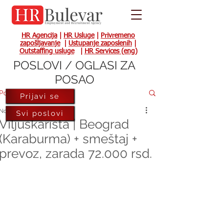
HR Agencija
|
HR Usluge
|
Privremeno
zapošljavanje
|
Ustupanje zaposlenih
|
Outstaffing usluge
|
HR Services (eng)
POSLOVI / OGLASI ZA
POSAO
Post
Prijavi se
Nov 10, 2022
Svi poslovi
Viljuškarista | Beograd
(Karaburma) + smeštaj +
prevoz, zarada 72.000 rsd.