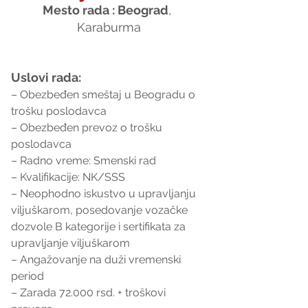
Mesto rada : Beograd
, 
Karaburma
Uslovi rada:
– Obezbeđen smeštaj u Beogradu o 
trošku poslodavca
– Obezbeđen prevoz o trošku 
poslodavca
– Radno vreme: Smenski rad
– Kvalifikacije: NK/SSS
– Neophodno iskustvo u upravljanju 
viljuškarom, posedovanje vozačke 
dozvole B kategorije i sertifikata za 
upravljanje viljuškarom
– Angažovanje na duži vremenski 
period
– Zarada 72.000 rsd. + troškovi 