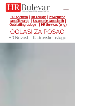
HR Agencija
|
HR Usluge
|
Privremeno
zapošljavanje
|
Ustupanje zaposlenih
|
Outstaffing usluge
|
HR Services (eng)
OGLASI ZA POSAO
HR Novosti - Kadrovske usluge