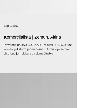
Sep 2, 2017
Komercijalista | Zemun, Altina
Privredno društvo BULEVAR – resursi HR D.O.O traži
komercijalistu za jednu poznatu firmu koja se bavi
distribucijom dobara za domaćinstva