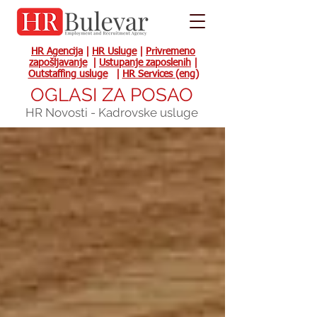
HR Agencija
|
HR Usluge
|
Privremeno
zapošljavanje
|
Ustupanje zaposlenih
|
Outstaffing usluge
|
HR Services (eng)
OGLASI ZA POSAO
HR Novosti - Kadrovske usluge