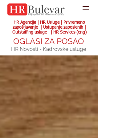
HR Agencija
|
HR Usluge
|
Privremeno
zapošljavanje
|
Ustupanje zaposlenih
|
Outstaffing usluge
|
HR Services (eng)
OGLASI ZA POSAO
HR Novosti - Kadrovske usluge