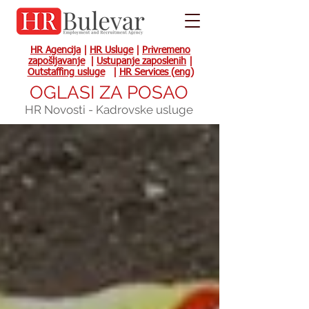
HR Agencija
|
HR Usluge
|
Privremeno
zapošljavanje
|
Ustupanje zaposlenih
|
Outstaffing usluge
|
HR Services (eng)
OGLASI ZA POSAO
HR Novosti - Kadrovske usluge