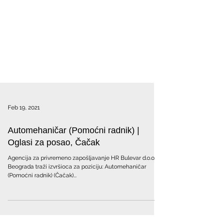
Feb 19, 2021
Automehaničar (Pomoćni radnik) |
Oglasi za posao, Čačak
Agencija za privremeno zapošljavanje HR Bulevar d.o.o. iz
Beograda traži izvršioca za poziciju: Automehaničar
(Pomoćni radnik) (Čačak)...