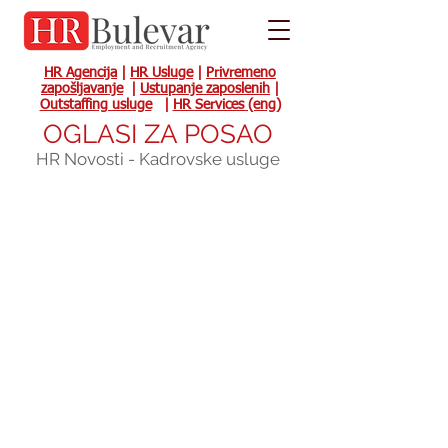
HR Agencija
|
HR Usluge
|
Privremeno
zapošljavanje
|
Ustupanje zaposlenih
|
Outstaffing usluge
|
HR Services (eng)
OGLASI ZA POSAO
HR Novosti - Kadrovske usluge