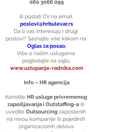
060 3066 099
ili poslati CV na email 
poslovi@hrbulevar.rs
Da li vas interesuju i drugi 
poslovi? Saznajte više klikom na 
Oglas za posao
.
Više o našim uslugama 
pogledajte na sajtu 
www.ustupanje-radnika.com
Info – HR agencija
Koristite 
HR usluge privremenog 
zapošljavanja i Outstaffing-a
 ili 
uvedite 
Outsourcing
 zaposlenih 
na nivou kompanije ili pojedinih 
organizacionih delova.