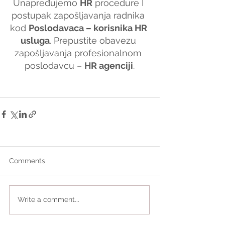
Unapređujemo 
HR
 procedure I 
postupak zapošljavanja radnika 
kod 
Poslodavaca – korisnika HR 
usluga
. Prepustite obavezu 
zapošljavanja profesionalnom 
poslodavcu – 
HR agenciji
.
Comments
Write a comment...