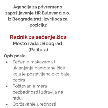
Agencija za privremeno 
zapošljavanje HR Bulevar d.o.o. 
iz Beograda traži izvršioca za 
poziciju:
Radnik za sečenje žica
Mesto rada : Beograd 
(Palilula)
Opis posla:
Sečenje makazama i 
uklanjanje namotane žice 
koja je postavljena oko bale 
papira
Poštovanje mera 
bezbednosti i zdravlja na 
radu.
Održavanje urednosti 