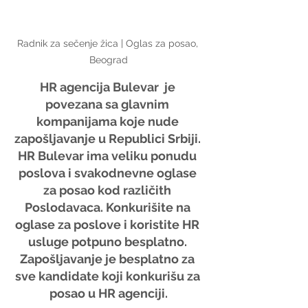
Radnik za sečenje žica | Oglas za posao, 
Beograd
HR agencija Bulevar  je 
povezana sa glavnim 
kompanijama koje nude 
zapošljavanje u Republici Srbiji. 
HR Bulevar ima veliku ponudu 
poslova i svakodnevne oglase 
za posao kod različith 
Poslodavaca. Konkurišite na 
oglase za poslove i koristite HR 
usluge potpuno besplatno. 
Zapošljavanje je besplatno za 
sve kandidate koji konkurišu za 
posao u HR agenciji.