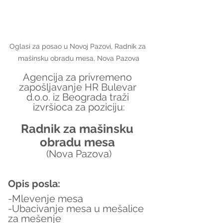
Oglasi za posao u Novoj Pazovi, Radnik za 
mašinsku obradu mesa, Nova Pazova
Agencija za privremeno 
zapošljavanje HR Bulevar 
d.o.o. iz Beograda traži 
izvršioca za poziciju:
Radnik za mašinsku 
obradu mesa 
(Nova Pazova)
Opis posla:
-Mlevenje mesa
-Ubacivanje mesa u mešalice 
za mešenje