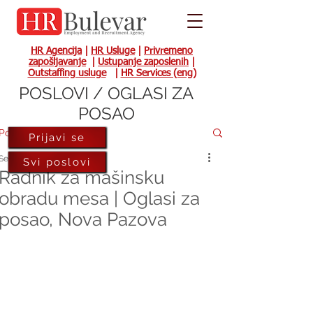
HR Agencija
|
HR Usluge
|
Privremeno
zapošljavanje
|
Ustupanje zaposlenih
|
Outstaffing usluge
|
HR Services (eng)
POSLOVI / OGLASI ZA
POSAO
Post
Prijavi se
Sep 16, 2021
Svi poslovi
Radnik za mašinsku
obradu mesa | Oglasi za
posao, Nova Pazova