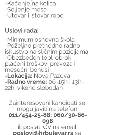
-Kačenje na kolica
-Soljenje mesa
-Utovar i istovar robe
Uslovi rada:
-Minimum osnovna škola
-Poželjno prethodno radno 
iskustvo na sličnim pozicijama
-Obezbeđen topli obrok, 
plaćeni troškovi prevoza i 
mesečni bonusi
-Lokacija:
 Nova Pazova
-Radno vreme:
 06-15h i 13h-
22h, vikend slobodan
Zainteresovani kandidati se 
mogu javiti na telefon:
011/454-25-88; 060/30-66-
098
ili poslati CV na email 
poslovi@hrbulevar.rs 
sa 