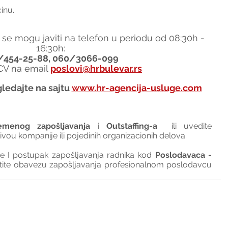
inu.
 se mogu javiti na telefon u periodu od 08:30h - 
16:30h:
/454-25-88, 060/3066-099
 CV na email 
poslovi@hrbulevar.rs
ledajte na sajtu 
www.hr-agencija-usluge.com
emenog zapošljavanja
 i 
Outstaffing-a
  ili uvedite 
nivou kompanije ili pojedinih organizacionih delova.
I postupak zapošljavanja radnika kod 
Poslodavaca - 
tite obavezu zapošljavanja profesionalnom poslodavcu 