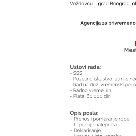
Voždovcu – grad Beograd, obe
Agencija za privremeno 
Mest
Uslovi rada:
- SSS
- Pozeljno iskustvo, ali nije 
- Rad na duzi vremenski perio
- Radno vreme: 8h
- Plata: 60.000 din.
Opis posla:
– Prenos i pomeranje robe.
– Lepljenje nalepnica.
– Deklarisanje.