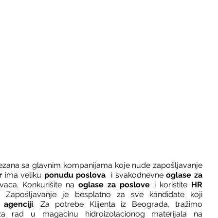
vezana sa glavnim kompanijama koje nude zapošljavanje 
r 
ima veliku 
ponudu poslova
  i svakodnevne 
oglase za 
vaca. Konkurišite na 
oglase za poslove
 i koristite 
HR 
 Zapošljavanje je besplatno za sve kandidate koji 
agenciji
. Za potrebe Klijenta iz Beograda, tražimo 
za rad u magacinu hidroizolacionog materijala na 