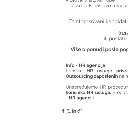
– Utovar / istovar robe.
– Lakši fizički poslovi u magac
Zainteresovani kandidati
011
ili poslati
Više o ponudi posla pog
Info - HR agencija 
Koristite 
HR usluge privr
Outsourcing zaposlenih
 na 
Unapređujemo HR procedure 
korisnika HR usluga. 
Prepus
- 
HR agenciji
.