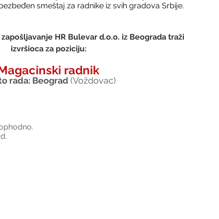
zbeđen smeštaj za radnike iz svih gradova Srbije.
zapošljavanje HR Bulevar d.o.o. iz Beograda traži 
izvršioca za poziciju:
Magacinski radnik
o rada: Beograd 
(Voždovac)
neophodno.
d.