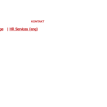
KONTAKT
uge
|
HR Services (eng)