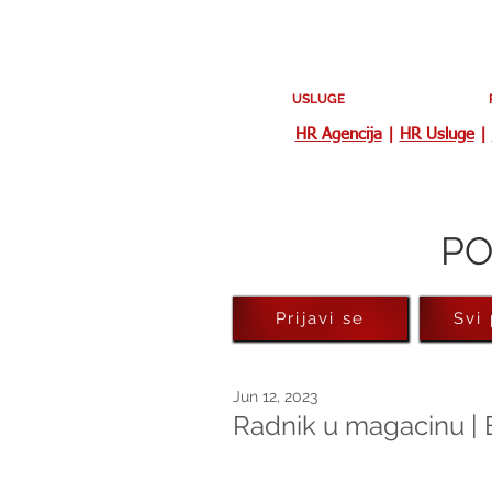
USLUGE
HR Agencija
|
HR Usluge
|
PO
Prijavi se
Svi
Jun 12, 2023
Radnik u magacinu | 