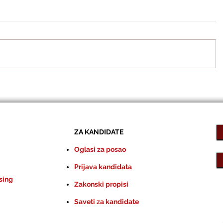
ZA KANDIDATE
Oglasi za posao
Prijava kandidata
sing
Zakonski propisi
Saveti za kandidate