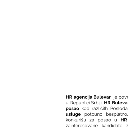
HR agencija Bulevar
  je po
u Republici Srbiji. 
HR Buleva
posao
 kod različith Posloda
usluge
 potpuno besplatno.
konkurišu za posao u 
HR 
zainteresovane kandidate 