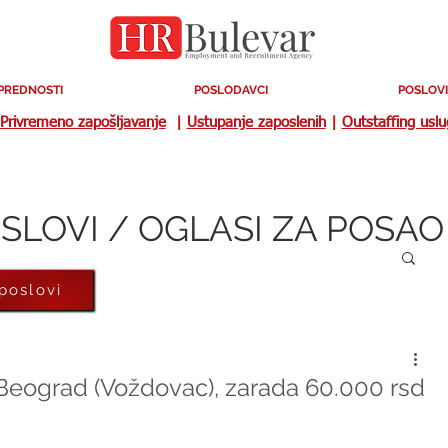
PREDNOSTI
POSLODAVCI
POSLOVI
Privremeno zapošljavanje
|
Ustupanje zaposlenih
|
Outstaffing usl
SLOVI / OGLASI ZA POSAO
 poslovi
Beograd (Voždovac), zarada 60.000 rsd