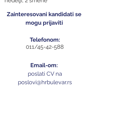
nedelji, 2 smene
Zainteresovani kandidati se 
mogu prijaviti 
Telefonom:
011/45-42-588
Email-om: 
 poslati CV na 
p
oslovi@hrbulevar.rs