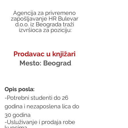
Agencija za privremeno 
zapošljavanje HR Bulevar 
d.o.o. iz Beograda traži 
izvršioca za poziciju:
Prodavac u knjižari 
Mesto: 
Beograd
Opis posla:
-Potrebni studenti do 26 
godina i nezaposlena lica do 
30 godina 
-Usluživanje i prodaja robe 
kupcima