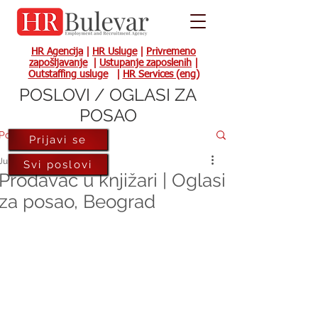
HR Agencija
|
HR Usluge
|
Privremeno
zapošljavanje
|
Ustupanje zaposlenih
|
Outstaffing usluge
|
HR Services (eng)
POSLOVI / OGLASI ZA
POSAO
Post
Prijavi se
Jul 29, 2022
Svi poslovi
Prodavac u knjižari | Oglasi
za posao, Beograd