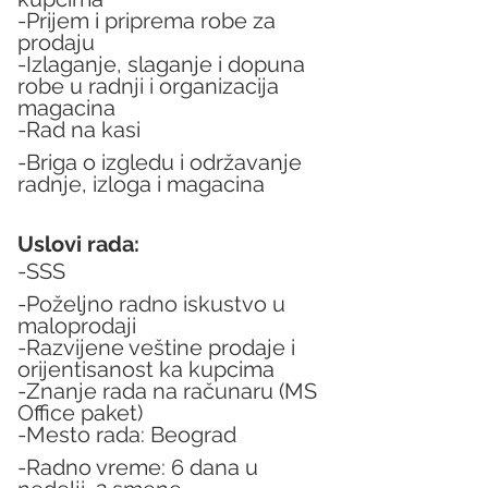
-Prijem i priprema robe za 
prodaju
-Izlaganje, slaganje i dopuna 
robe u radnji i organizacija 
magacina
-Rad na kasi
-Briga o izgledu i održavanje 
radnje, izloga i magacina
Uslovi rada:
-SSS
-Poželjno radno iskustvo u 
maloprodaji
-Razvijene veštine prodaje i 
orijentisanost ka kupcima
-Znanje rada na računaru (MS 
Office paket)
-Mesto rada: Beograd
-Radno vreme: 6 dana u 