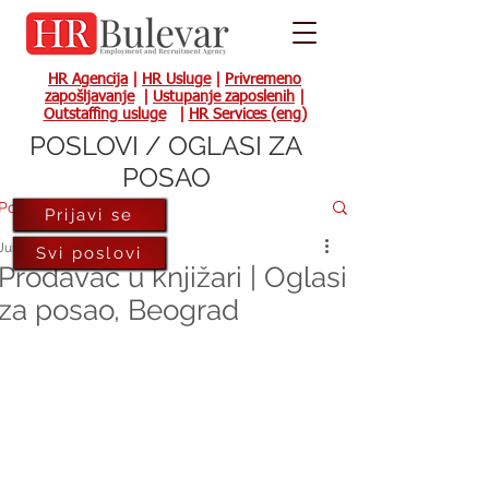
HR Agencija
|
HR Usluge
|
Privremeno
zapošljavanje
|
Ustupanje zaposlenih
|
Outstaffing usluge
|
HR Services (eng)
POSLOVI / OGLASI ZA
POSAO
Post
Prijavi se
Jun 17, 2022
Svi poslovi
Prodavac u knjižari | Oglasi
za posao, Beograd