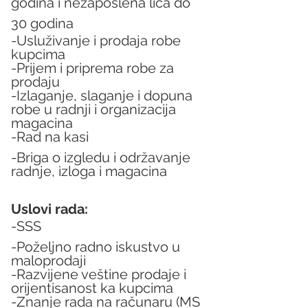
godina i nezaposlena lica do 
30 godina 
-Usluživanje i prodaja robe 
kupcima
-Prijem i priprema robe za 
prodaju
-Izlaganje, slaganje i dopuna 
robe u radnji i organizacija 
magacina
-Rad na kasi
-Briga o izgledu i održavanje 
radnje, izloga i magacina
Uslovi rada:
-SSS
-Poželjno radno iskustvo u 
maloprodaji
-Razvijene veštine prodaje i 
orijentisanost ka kupcima
-Znanje rada na računaru (MS 