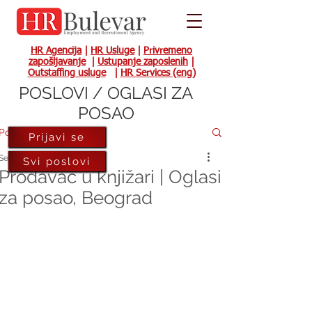
HR Agencija
|
HR Usluge
|
Privremeno
zapošljavanje
|
Ustupanje zaposlenih
|
Outstaffing usluge
|
HR Services (eng)
POSLOVI / OGLASI ZA
POSAO
Post
Prijavi se
Sep 16, 2021
Svi poslovi
Prodavac u knjižari | Oglasi
za posao, Beograd