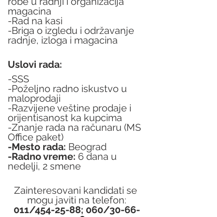
robe u radnji i organizacija 
magacina
-Rad na kasi
-Briga o izgledu i održavanje 
radnje, izloga i magacina
Uslovi rada:
-SSS
-Poželjno radno iskustvo u 
maloprodaji
-Razvijene veštine prodaje i 
orijentisanost ka kupcima
-Znanje rada na računaru (MS 
Office paket)
-Mesto rada:
 Beograd
-Radno vreme:
 6 dana u 
nedelji, 2 smene
Zainteresovani kandidati se 
mogu javiti na telefon:
011/454-25-88; 060/30-66-