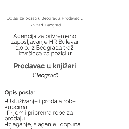
Oglasi za posao u Beogradu, Prodavac u 
knjizari, Beograd
Agencija za privremeno 
zapošljavanje HR Bulevar 
d.o.o. iz Beograda traži 
izvršioca za poziciju:
Prodavac u knjižari 
(
Beograd
)
Opis posla:
-Usluživanje i prodaja robe 
kupcima
-Prijem i priprema robe za 
prodaju
-Izlaganje, slaganje i dopuna 