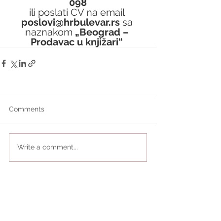
098
ili poslati CV na email 
poslovi@hrbulevar.rs 
sa 
naznakom 
„Beograd – 
Prodavac u knjižari“
Comments
Write a comment...