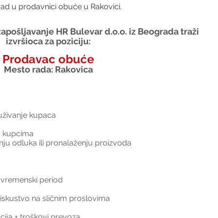
rad u prodavnici obuće u Rakovici.
apošljavanje HR Bulevar d.o.o. iz Beograda traži 
izvršioca za poziciju:
Prodavac obuće
Mesto rada: Rakovica
luživanje kupaca
sa kupcima
u odluka ili pronalaženju proizvoda
 vremenski period
iskustvo na sličnim proslovima
cija + troškovi prevoza