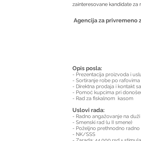
zainteresovane kandidate za 
Agencija za privremeno z
Opis posla:
- Prezentacija proizvoda i us
- Sortiranje robe po rafovima
- Direktna prodaja i kontakt 
- Pomoć kupcima pri donošenj
- Rad za fiskalnom  kasom
Uslovi rada:
- Radno angažovanje na duži
- Smenski rad (u II smene)
- Poželjno prethnodno radno 
- NK/SSS
- Zarada: 44.000 rsd + stimula