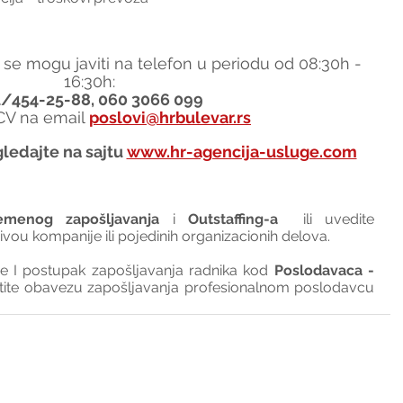
 se mogu javiti na telefon u periodu od 08:30h - 
16:30h:
1/454-25-88, 060 3066 099
 CV na email 
poslovi@hrbulevar.rs
ledajte na sajtu 
www.hr-agencija-usluge.com
emenog zapošljavanja
 i 
Outstaffing-a
  ili uvedite 
nivou kompanije ili pojedinih organizacionih delova.
I postupak zapošljavanja radnika kod 
Poslodavaca - 
tite obavezu zapošljavanja profesionalnom poslodavcu 