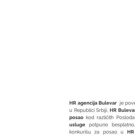
HR agencija Bulevar
  je po
u Republici Srbiji. 
HR Buleva
posao
 kod različith Posloda
usluge
 potpuno besplatno.
konkurišu za posao u 
HR 