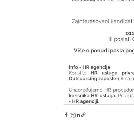
Zainteresovani kandidati
01
ili poslati
Više o ponudi posla pog
Info - HR agencija 
Koristite 
HR usluge privr
Outsourcing zaposlenih
 na 
Unapređujemo HR procedure 
korisnika HR usluga. 
Prepus
- 
HR agenciji
.