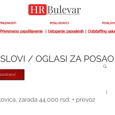
PREDNOSTI
POSLODAVCI
POSLOVI
Privremeno zapošljavanje
|
Ustupanje zaposlenih
|
Outstaffing usl
SLOVI / OGLASI ZA POSAO
 poslovi
ovica, zarada 44.000 rsd. + prevoz