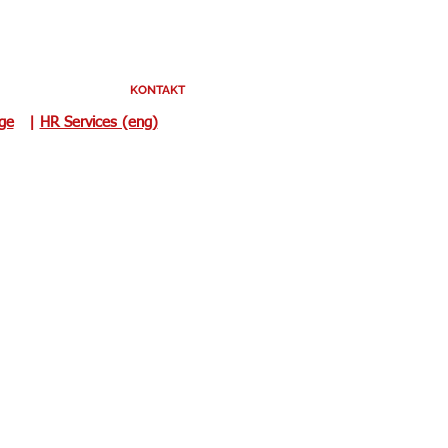
KONTAKT
uge
|
HR Services (eng)