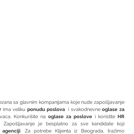
vezana sa glavnim kompanijama koje nude zapošljavanje 
r 
ima veliku 
ponudu poslova
  i svakodnevne 
oglase za 
vaca. Konkurišite na 
oglase za poslove
 i koristite 
HR 
 Zapošljavanje je besplatno za sve kandidate koji 
agenciji
. Za potrebe Klijenta iz Beograda, tražimo 