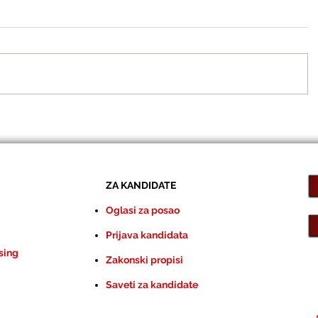
ZA KANDIDATE
Oglasi za posao
Prijava kandidata
sing
Zakonski propisi
Saveti za kandidate