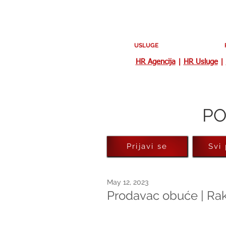
USLUGE
HR Agencija
|
HR Usluge
|
PO
Prijavi se
Svi
May 12, 2023
Prodavac obuće | Rak